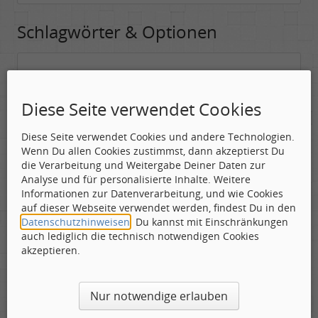
Schlagwörter & Optionen
Suchwörter:
In dieses Feld kannst Du die Begriffe schreiben, nach denen gesucht
Diese Seite verwendet Cookies
werden soll.
Diese Seite verwendet Cookies und andere Technologien.
Nach allen angegebenen Begriffen suchen.
Wenn Du allen Cookies zustimmst, dann akzeptierst Du
Mindestens ein Begriff muss vorhanden sein.
die Verarbeitung und Weitergabe Deiner Daten zur
Analyse und für personalisierte Inhalte. Weitere
Suche nach Benutzer:
Informationen zur Datenverarbeitung, und wie Cookies
Hier kannst Du (optional) nach einem Benutzer suchen, der den
auf dieser Webseite verwendet werden, findest Du in den
Beitrag verfasst hat. Du kannst den * als Jokerzeichen benutzen, um
Datenschutzhinweisen
. Du kannst mit Einschränkungen
ähnliche Nutzernamen zu finden.
auch lediglich die technisch notwendigen Cookies
akzeptieren.
Die Visuelle Bestätigung hilft dabei automatische Spambots
Nur notwendige erlauben
und Scripte von den Diensten dieses Forums abzuhalten.
Derartige Scripte sind normalerweise nicht in der Lage den