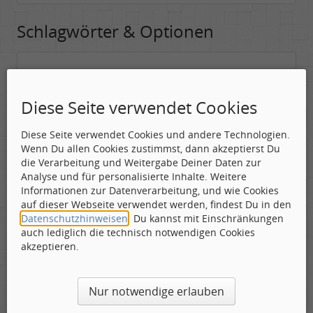
Schlagwörter & Optionen
Suchwörter:
In dieses Feld kannst Du die Begriffe schreiben, nach denen gesucht
Diese Seite verwendet Cookies
werden soll.
Diese Seite verwendet Cookies und andere Technologien.
Nach allen angegebenen Begriffen suchen.
Wenn Du allen Cookies zustimmst, dann akzeptierst Du
Mindestens ein Begriff muss vorhanden sein.
die Verarbeitung und Weitergabe Deiner Daten zur
Analyse und für personalisierte Inhalte. Weitere
Suche nach Benutzer:
Informationen zur Datenverarbeitung, und wie Cookies
Hier kannst Du (optional) nach einem Benutzer suchen, der den
auf dieser Webseite verwendet werden, findest Du in den
Beitrag verfasst hat. Du kannst den * als Jokerzeichen benutzen, um
Datenschutzhinweisen
. Du kannst mit Einschränkungen
ähnliche Nutzernamen zu finden.
auch lediglich die technisch notwendigen Cookies
akzeptieren.
Die Visuelle Bestätigung hilft dabei automatische Spambots
Nur notwendige erlauben
und Scripte von den Diensten dieses Forums abzuhalten.
Derartige Scripte sind normalerweise nicht in der Lage den