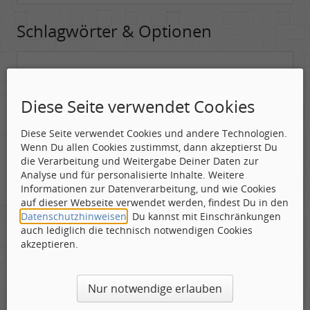
Schlagwörter & Optionen
Suchwörter:
In dieses Feld kannst Du die Begriffe schreiben, nach denen gesucht
Diese Seite verwendet Cookies
werden soll.
Diese Seite verwendet Cookies und andere Technologien.
Nach allen angegebenen Begriffen suchen.
Wenn Du allen Cookies zustimmst, dann akzeptierst Du
Mindestens ein Begriff muss vorhanden sein.
die Verarbeitung und Weitergabe Deiner Daten zur
Analyse und für personalisierte Inhalte. Weitere
Suche nach Benutzer:
Informationen zur Datenverarbeitung, und wie Cookies
Hier kannst Du (optional) nach einem Benutzer suchen, der den
auf dieser Webseite verwendet werden, findest Du in den
Beitrag verfasst hat. Du kannst den * als Jokerzeichen benutzen, um
Datenschutzhinweisen
. Du kannst mit Einschränkungen
ähnliche Nutzernamen zu finden.
auch lediglich die technisch notwendigen Cookies
akzeptieren.
Die Visuelle Bestätigung hilft dabei automatische Spambots
Nur notwendige erlauben
und Scripte von den Diensten dieses Forums abzuhalten.
Derartige Scripte sind normalerweise nicht in der Lage den