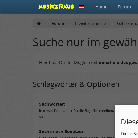
Home
Forum
Forum
Erweiterte Suche
Gehe zurü
Suche nur im gewäh
Hier hast Du die Möglichkeit
innerhalb des ge
Schlagwörter & Optionen
Suchwörter:
In dieses Feld kannst Du die Begriffe schreiben, nach denen 
soll.
Dies
Suche nach Benutzer:
Diese S
Hier kannst Du (optional) nach einem Benutzer suchen, der de