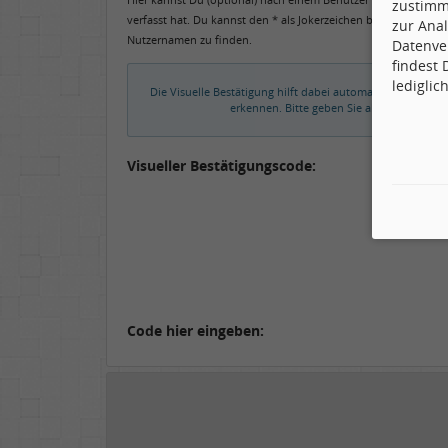
zustimm
verfasst hat. Du kannst den * als Jokerzeichen benutzen, um 
zur Anal
Nutzernamen zu finden.
Datenve
findest
lediglic
Die Visuelle Bestätigung hilft dabei automatische Spamb
erkennen. Bitte geben Sie also in das un
Visueller Bestätigungscode:
Code hier eingeben: