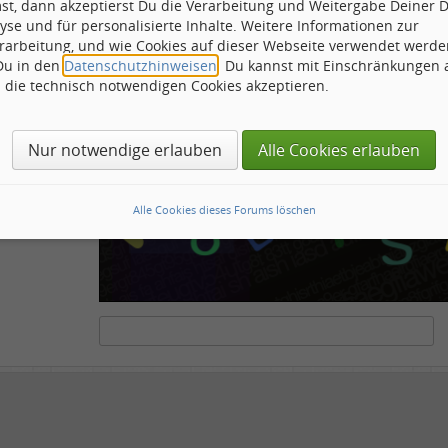
st, dann akzeptierst Du die Verarbeitung und Weitergabe Deiner 
ähnliche
yse und für personalisierte Inhalte. Weitere Informationen zur
rarbeitung, und wie Cookies auf dieser Webseite verwendet werde
 Du in den
Datenschutzhinweisen
. Du kannst mit Einschränkungen
h die technisch notwendigen Cookies akzeptieren.
ots und Scripte von den Diensten dieses Forums abzuhalten. Derartige Scripte sind no
tenstehende Feld die Buchstaben und Zahlen ein, die Sie in dem Bild erkennen können o
Nur notwendige erlauben
Alle Cookies erlauben
Alle Cookies dieses Forums löschen