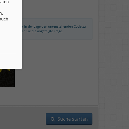
Daten
n,
 auch
rmalerweise nicht in der Lage den untenstehenden Code zu
der beantworten Sie die angezeigte Frage.
Suche starten