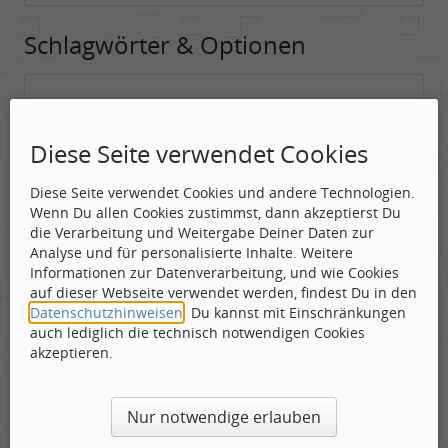
Schlagwörter & Optionen
Suchwörter:
In dieses Feld kannst Du die Begriffe schreiben, nach denen gesucht
Diese Seite verwendet Cookies
werden soll.
Diese Seite verwendet Cookies und andere Technologien.
Nach allen angegebenen Begriffen suchen.
Wenn Du allen Cookies zustimmst, dann akzeptierst Du
Mindestens ein Begriff muss vorhanden sein.
die Verarbeitung und Weitergabe Deiner Daten zur
Analyse und für personalisierte Inhalte. Weitere
Suche nach Benutzer:
Informationen zur Datenverarbeitung, und wie Cookies
Hier kannst Du (optional) nach einem Benutzer suchen, der den
auf dieser Webseite verwendet werden, findest Du in den
Beitrag verfasst hat. Du kannst den * als Jokerzeichen benutzen, um
Datenschutzhinweisen
. Du kannst mit Einschränkungen
ähnliche Nutzernamen zu finden.
auch lediglich die technisch notwendigen Cookies
akzeptieren.
Die Visuelle Bestätigung hilft dabei automatische Spambots
Nur notwendige erlauben
und Scripte von den Diensten dieses Forums abzuhalten.
Derartige Scripte sind normalerweise nicht in der Lage den