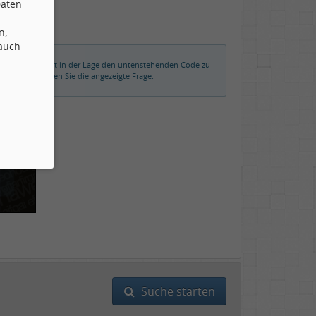
Daten
n,
 auch
rmalerweise nicht in der Lage den untenstehenden Code zu
der beantworten Sie die angezeigte Frage.
Suche starten