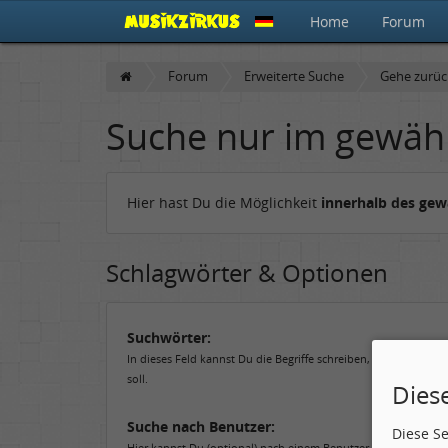
Home
Forum
Forum
Erweiterte Suche
Gehe zurü
Suche nur im gewäh
Hier hast Du die Möglichkeit
innerhalb des ge
Schlagwörter & Optionen
Suchwörter:
In dieses Feld kannst Du die Begriffe schreiben, nach denen 
soll.
Dies
Suche nach Benutzer:
Diese S
Hier kannst Du (optional) nach einem Benutzer suchen, der de