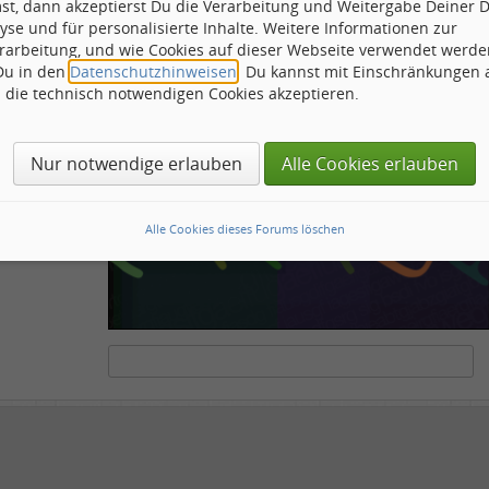
st, dann akzeptierst Du die Verarbeitung und Weitergabe Deiner 
ähnliche
yse und für personalisierte Inhalte. Weitere Informationen zur
rarbeitung, und wie Cookies auf dieser Webseite verwendet werde
 Du in den
Datenschutzhinweisen
. Du kannst mit Einschränkungen
h die technisch notwendigen Cookies akzeptieren.
ots und Scripte von den Diensten dieses Forums abzuhalten. Derartige Scripte sind no
tenstehende Feld die Buchstaben und Zahlen ein, die Sie in dem Bild erkennen können o
Nur notwendige erlauben
Alle Cookies erlauben
Alle Cookies dieses Forums löschen