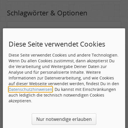
Schlagwörter & Optionen
Suchwörter:
In dieses Feld kannst Du die Begriffe schreiben, nach denen gesucht
Diese Seite verwendet Cookies
werden soll.
Diese Seite verwendet Cookies und andere Technologien.
Nach allen angegebenen Begriffen suchen.
Wenn Du allen Cookies zustimmst, dann akzeptierst Du
Mindestens ein Begriff muss vorhanden sein.
die Verarbeitung und Weitergabe Deiner Daten zur
Analyse und für personalisierte Inhalte. Weitere
Suche nach Benutzer:
Informationen zur Datenverarbeitung, und wie Cookies
Hier kannst Du (optional) nach einem Benutzer suchen, der den
auf dieser Webseite verwendet werden, findest Du in den
Beitrag verfasst hat. Du kannst den * als Jokerzeichen benutzen, um
Datenschutzhinweisen
. Du kannst mit Einschränkungen
ähnliche Nutzernamen zu finden.
auch lediglich die technisch notwendigen Cookies
akzeptieren.
Die Visuelle Bestätigung hilft dabei automatische Spambots
Nur notwendige erlauben
und Scripte von den Diensten dieses Forums abzuhalten.
Derartige Scripte sind normalerweise nicht in der Lage den