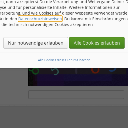
st, dann akzeptierst Du die Verarbeitung und Weitergabe Deiner 
ähnliche
yse und für personalisierte Inhalte. Weitere Informationen zur
rarbeitung, und wie Cookies auf dieser Webseite verwendet werde
 Du in den
Datenschutzhinweisen
. Du kannst mit Einschränkungen
h die technisch notwendigen Cookies akzeptieren.
ots und Scripte von den Diensten dieses Forums abzuhalten. Derartige Scripte sind no
tenstehende Feld die Buchstaben und Zahlen ein, die Sie in dem Bild erkennen können o
Nur notwendige erlauben
Alle Cookies erlauben
Alle Cookies dieses Forums löschen