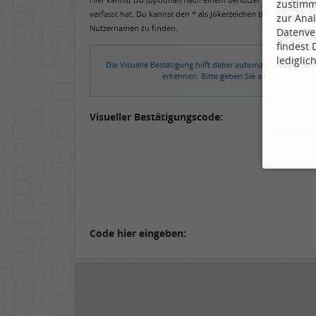
zustimm
verfasst hat. Du kannst den * als Jokerzeichen benutzen, um 
zur Anal
Nutzernamen zu finden.
Datenve
findest
lediglic
Die Visuelle Bestätigung hilft dabei automatische Spamb
erkennen. Bitte geben Sie also in das un
Visueller Bestätigungscode:
Code hier eingeben: