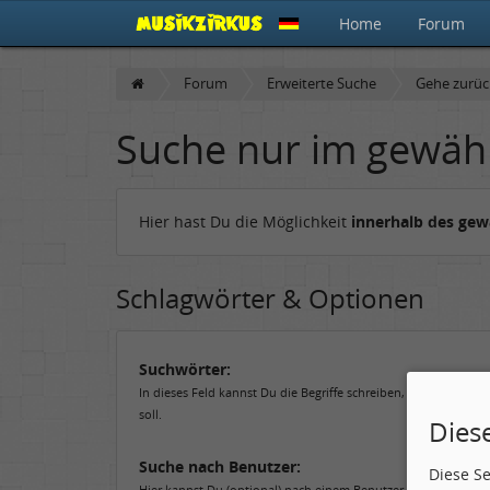
Home
Forum
Forum
Erweiterte Suche
Gehe zurü
Suche nur im gewäh
Hier hast Du die Möglichkeit
innerhalb des ge
Schlagwörter & Optionen
Suchwörter:
In dieses Feld kannst Du die Begriffe schreiben, nach denen 
soll.
Dies
Suche nach Benutzer:
Diese S
Hier kannst Du (optional) nach einem Benutzer suchen, der de