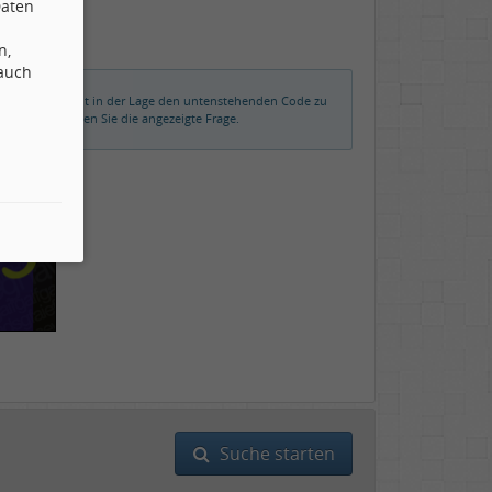
Daten
n,
 auch
rmalerweise nicht in der Lage den untenstehenden Code zu
der beantworten Sie die angezeigte Frage.
Suche starten