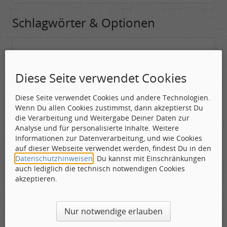
Schlagwörter & Optionen
Suchwörter:
In dieses Feld kannst Du die Begriffe schreiben, nach denen gesucht
Diese Seite verwendet Cookies
werden soll.
Diese Seite verwendet Cookies und andere Technologien.
Nach allen angegebenen Begriffen suchen.
Wenn Du allen Cookies zustimmst, dann akzeptierst Du
Mindestens ein Begriff muss vorhanden sein.
die Verarbeitung und Weitergabe Deiner Daten zur
Analyse und für personalisierte Inhalte. Weitere
Suche nach Benutzer:
Informationen zur Datenverarbeitung, und wie Cookies
Hier kannst Du (optional) nach einem Benutzer suchen, der den
auf dieser Webseite verwendet werden, findest Du in den
Beitrag verfasst hat. Du kannst den * als Jokerzeichen benutzen, um
Datenschutzhinweisen
. Du kannst mit Einschränkungen
ähnliche Nutzernamen zu finden.
auch lediglich die technisch notwendigen Cookies
akzeptieren.
Die Visuelle Bestätigung hilft dabei automatische Spambots
Nur notwendige erlauben
und Scripte von den Diensten dieses Forums abzuhalten.
Derartige Scripte sind normalerweise nicht in der Lage den