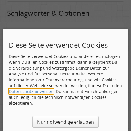
Schlagwörter & Optionen
Suchwörter:
In dieses Feld kannst Du die Begriffe schreiben, nach denen gesucht
Diese Seite verwendet Cookies
werden soll.
Diese Seite verwendet Cookies und andere Technologien.
Nach allen angegebenen Begriffen suchen.
Wenn Du allen Cookies zustimmst, dann akzeptierst Du
Mindestens ein Begriff muss vorhanden sein.
die Verarbeitung und Weitergabe Deiner Daten zur
Analyse und für personalisierte Inhalte. Weitere
Suche nach Benutzer:
Informationen zur Datenverarbeitung, und wie Cookies
Hier kannst Du (optional) nach einem Benutzer suchen, der den
auf dieser Webseite verwendet werden, findest Du in den
Beitrag verfasst hat. Du kannst den * als Jokerzeichen benutzen, um
Datenschutzhinweisen
. Du kannst mit Einschränkungen
ähnliche Nutzernamen zu finden.
auch lediglich die technisch notwendigen Cookies
akzeptieren.
Die Visuelle Bestätigung hilft dabei automatische Spambots
Nur notwendige erlauben
und Scripte von den Diensten dieses Forums abzuhalten.
Derartige Scripte sind normalerweise nicht in der Lage den