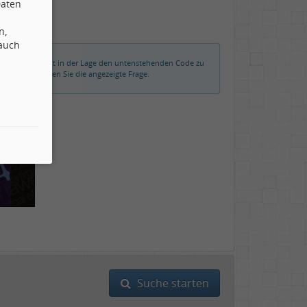
Daten
n,
 auch
rmalerweise nicht in der Lage den untenstehenden Code zu
der beantworten Sie die angezeigte Frage.
Suche starten