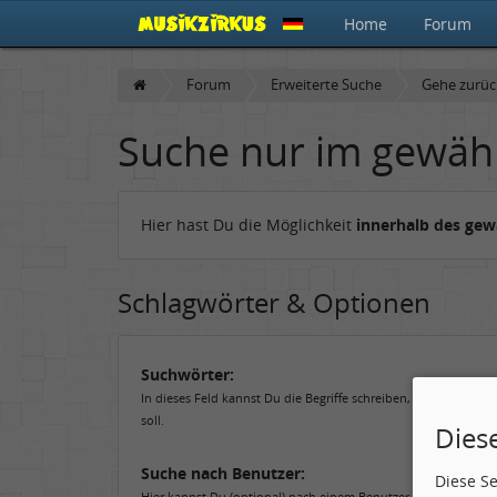
Home
Forum
Forum
Erweiterte Suche
Gehe zurü
Suche nur im gewäh
Hier hast Du die Möglichkeit
innerhalb des ge
Schlagwörter & Optionen
Suchwörter:
In dieses Feld kannst Du die Begriffe schreiben, nach denen 
soll.
Dies
Suche nach Benutzer:
Diese S
Hier kannst Du (optional) nach einem Benutzer suchen, der de