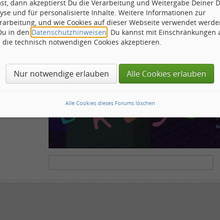
st, dann akzeptierst Du die Verarbeitung und Weitergabe Deiner 
ähnliche
yse und für personalisierte Inhalte. Weitere Informationen zur
rarbeitung, und wie Cookies auf dieser Webseite verwendet werde
 Du in den
Datenschutzhinweisen
. Du kannst mit Einschränkungen
h die technisch notwendigen Cookies akzeptieren.
ots und Scripte von den Diensten dieses Forums abzuhalten. Derartige Scripte sind no
tenstehende Feld die Buchstaben und Zahlen ein, die Sie in dem Bild erkennen können o
Nur notwendige erlauben
Alle Cookies erlauben
Alle Cookies dieses Forums löschen