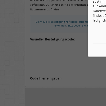
zustimm
verfasst hat. Du kannst den * als Jokerzeichen benutzen, um 
zur Anal
Nutzernamen zu finden.
Datenve
findest
lediglic
Die Visuelle Bestätigung hilft dabei automatische Spamb
erkennen. Bitte geben Sie also in das un
Visueller Bestätigungscode:
Code hier eingeben: