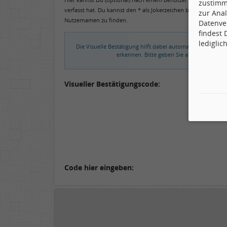
zustimm
verfasst hat. Du kannst den * als Jokerzeichen benutzen, um 
zur Anal
Nutzernamen zu finden.
Datenve
findest
lediglic
Die Visuelle Bestätigung hilft dabei automatische Spamb
erkennen. Bitte geben Sie also in das un
Visueller Bestätigungscode:
Code hier eingeben: