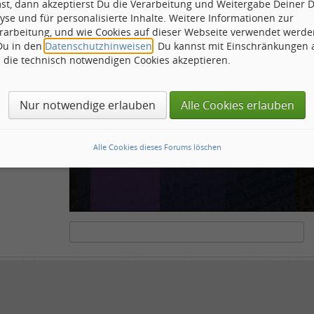
st, dann akzeptierst Du die Verarbeitung und Weitergabe Deiner 
ähnliche
yse und für personalisierte Inhalte. Weitere Informationen zur
rarbeitung, und wie Cookies auf dieser Webseite verwendet werde
 Du in den
Datenschutzhinweisen
. Du kannst mit Einschränkungen
h die technisch notwendigen Cookies akzeptieren.
ots und Scripte von den Diensten dieses Forums abzuhalten. Derartige Scripte sind no
tenstehende Feld die Buchstaben und Zahlen ein, die Sie in dem Bild erkennen können o
Nur notwendige erlauben
Alle Cookies erlauben
Alle Cookies dieses Forums löschen