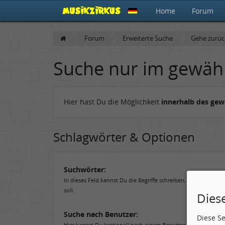
Home
Forum
Forum
Erweiterte Suche
Gehe zurü
Suche nur im gewäh
Hier hast Du die Möglichkeit
innerhalb des ge
Schlagwörter & Optionen
Suchwörter:
In dieses Feld kannst Du die Begriffe schreiben, nach denen 
soll.
Dies
Suche nach Benutzer:
Diese S
Hier kannst Du (optional) nach einem Benutzer suchen, der de