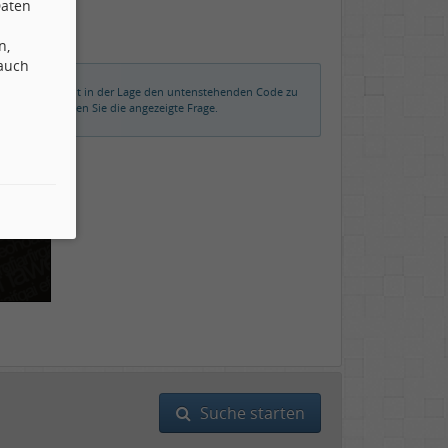
Daten
n,
 auch
rmalerweise nicht in der Lage den untenstehenden Code zu
der beantworten Sie die angezeigte Frage.
Suche starten