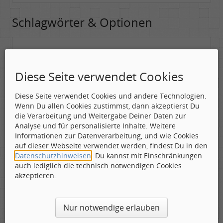
Schlagwörter & Optionen
Suchwörter:
In dieses Feld kannst Du die Begriffe schreiben, nach denen gesucht
Diese Seite verwendet Cookies
werden soll.
Diese Seite verwendet Cookies und andere Technologien.
Nach allen angegebenen Begriffen suchen.
Wenn Du allen Cookies zustimmst, dann akzeptierst Du
Mindestens ein Begriff muss vorhanden sein.
die Verarbeitung und Weitergabe Deiner Daten zur
Analyse und für personalisierte Inhalte. Weitere
Suche nach Benutzer:
Informationen zur Datenverarbeitung, und wie Cookies
Hier kannst Du (optional) nach einem Benutzer suchen, der den
auf dieser Webseite verwendet werden, findest Du in den
Beitrag verfasst hat. Du kannst den * als Jokerzeichen benutzen, um
Datenschutzhinweisen
. Du kannst mit Einschränkungen
ähnliche Nutzernamen zu finden.
auch lediglich die technisch notwendigen Cookies
akzeptieren.
Die Visuelle Bestätigung hilft dabei automatische Spambots
Nur notwendige erlauben
und Scripte von den Diensten dieses Forums abzuhalten.
Derartige Scripte sind normalerweise nicht in der Lage den