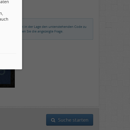
Daten
n,
 auch
rmalerweise nicht in der Lage den untenstehenden Code zu
der beantworten Sie die angezeigte Frage.
Suche starten