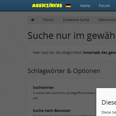
Home
Forum
Forum
Erweiterte Suche
Gehe zurü
Suche nur im gewäh
Hier hast Du die Möglichkeit
innerhalb des ge
Schlagwörter & Optionen
Suchwörter:
In dieses Feld kannst Du die Begriffe schreiben, nach denen 
soll.
Dies
Suche nach Benutzer:
Diese S
Hier kannst Du (optional) nach einem Benutzer suchen, der de