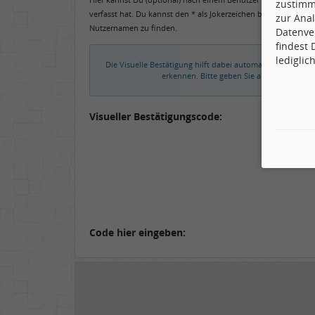
zustimm
verfasst hat. Du kannst den * als Jokerzeichen benutzen, um 
zur Anal
Nutzernamen zu finden.
Datenve
findest
lediglic
Die Visuelle Bestätigung hilft dabei automatische Spamb
erkennen. Bitte geben Sie also in das un
Visueller Bestätigungscode:
Code hier eingeben: