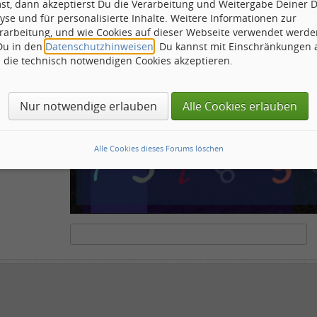
st, dann akzeptierst Du die Verarbeitung und Weitergabe Deiner 
ähnliche
yse und für personalisierte Inhalte. Weitere Informationen zur
rarbeitung, und wie Cookies auf dieser Webseite verwendet werde
 Du in den
Datenschutzhinweisen
. Du kannst mit Einschränkungen
h die technisch notwendigen Cookies akzeptieren.
ots und Scripte von den Diensten dieses Forums abzuhalten. Derartige Scripte sind no
tenstehende Feld die Buchstaben und Zahlen ein, die Sie in dem Bild erkennen können o
Nur notwendige erlauben
Alle Cookies erlauben
Alle Cookies dieses Forums löschen