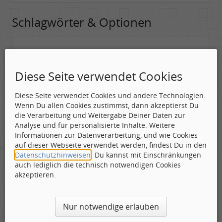
Schlagwörter & Optionen
Suchwörter:
In dieses Feld kannst Du die Begriffe schreiben, nach denen gesucht
Diese Seite verwendet Cookies
werden soll.
Diese Seite verwendet Cookies und andere Technologien.
Nach allen angegebenen Begriffen suchen.
Wenn Du allen Cookies zustimmst, dann akzeptierst Du
Mindestens ein Begriff muss vorhanden sein.
die Verarbeitung und Weitergabe Deiner Daten zur
Analyse und für personalisierte Inhalte. Weitere
Suche nach Benutzer:
Informationen zur Datenverarbeitung, und wie Cookies
Hier kannst Du (optional) nach einem Benutzer suchen, der den
auf dieser Webseite verwendet werden, findest Du in den
Beitrag verfasst hat. Du kannst den * als Jokerzeichen benutzen, um
Datenschutzhinweisen
. Du kannst mit Einschränkungen
ähnliche Nutzernamen zu finden.
auch lediglich die technisch notwendigen Cookies
akzeptieren.
Die Visuelle Bestätigung hilft dabei automatische Spambots
Nur notwendige erlauben
und Scripte von den Diensten dieses Forums abzuhalten.
Derartige Scripte sind normalerweise nicht in der Lage den