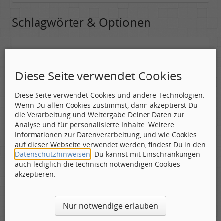
Schlagwörter & Optionen
Suchwörter:
In dieses Feld kannst Du die Begriffe schreiben, nach denen gesucht
Diese Seite verwendet Cookies
werden soll.
Diese Seite verwendet Cookies und andere Technologien.
Nach allen angegebenen Begriffen suchen.
Wenn Du allen Cookies zustimmst, dann akzeptierst Du
Mindestens ein Begriff muss vorhanden sein.
die Verarbeitung und Weitergabe Deiner Daten zur
Analyse und für personalisierte Inhalte. Weitere
Suche nach Benutzer:
Informationen zur Datenverarbeitung, und wie Cookies
Hier kannst Du (optional) nach einem Benutzer suchen, der den
auf dieser Webseite verwendet werden, findest Du in den
Beitrag verfasst hat. Du kannst den * als Jokerzeichen benutzen, um
Datenschutzhinweisen
. Du kannst mit Einschränkungen
ähnliche Nutzernamen zu finden.
auch lediglich die technisch notwendigen Cookies
akzeptieren.
Die Visuelle Bestätigung hilft dabei automatische Spambots
Nur notwendige erlauben
und Scripte von den Diensten dieses Forums abzuhalten.
Derartige Scripte sind normalerweise nicht in der Lage den