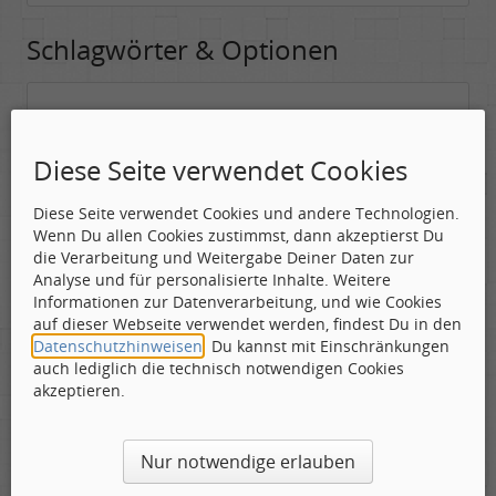
Schlagwörter & Optionen
Suchwörter:
In dieses Feld kannst Du die Begriffe schreiben, nach denen gesucht
Diese Seite verwendet Cookies
werden soll.
Diese Seite verwendet Cookies und andere Technologien.
Nach allen angegebenen Begriffen suchen.
Wenn Du allen Cookies zustimmst, dann akzeptierst Du
Mindestens ein Begriff muss vorhanden sein.
die Verarbeitung und Weitergabe Deiner Daten zur
Analyse und für personalisierte Inhalte. Weitere
Suche nach Benutzer:
Informationen zur Datenverarbeitung, und wie Cookies
Hier kannst Du (optional) nach einem Benutzer suchen, der den
auf dieser Webseite verwendet werden, findest Du in den
Beitrag verfasst hat. Du kannst den * als Jokerzeichen benutzen, um
Datenschutzhinweisen
. Du kannst mit Einschränkungen
ähnliche Nutzernamen zu finden.
auch lediglich die technisch notwendigen Cookies
akzeptieren.
Die Visuelle Bestätigung hilft dabei automatische Spambots
Nur notwendige erlauben
und Scripte von den Diensten dieses Forums abzuhalten.
Derartige Scripte sind normalerweise nicht in der Lage den