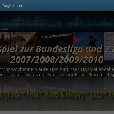
Registrieren
spiel zur Bundesliga und 2.
2007/2008/2009/2010
t ihr wöchentlich eure Tips für unser Tipspiel abgebe
erdings kein Geld zu gewinnen, nur Ruhm, Ehre und 