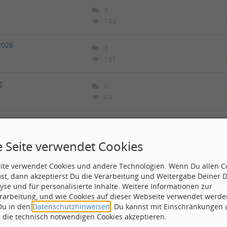
3
143
.2026
3
131
g
0
64
0
37
e Seite verwendet Cookies
.2026
5
eite verwendet Cookies und andere Technologien. Wenn Du allen C
150
st, dann akzeptierst Du die Verarbeitung und Weitergabe Deiner 
yse und für personalisierte Inhalte. Weitere Informationen zur
rarbeitung, und wie Cookies auf dieser Webseite verwendet werde
6
5
 Du in den
Datenschutzhinweisen
. Du kannst mit Einschränkungen
200
h die technisch notwendigen Cookies akzeptieren.