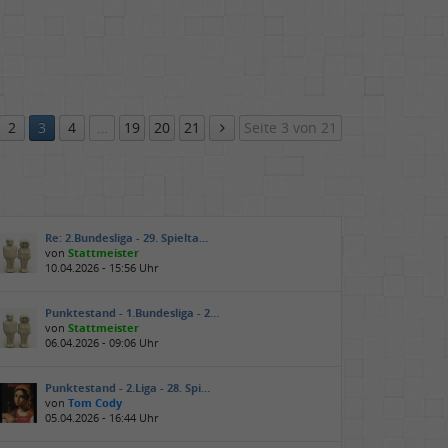
2
3
4
…
19
20
21
Seite 3 von 21
Re: 2.Bundesliga - 29. Spielta…
von
Stattmeister
10.04.2026 - 15:56 Uhr
Punktestand - 1.Bundesliga - 2…
von
Stattmeister
06.04.2026 - 09:06 Uhr
Punktestand - 2.Liga - 28. Spi…
von
Tom Cody
05.04.2026 - 16:44 Uhr