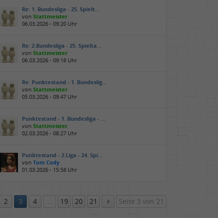
Re: 1. Bundesliga - 25. Spielt…
von
Stattmeister
06.03.2026 - 09:20 Uhr
Re: 2.Bundesliga - 25. Spielta…
von
Stattmeister
06.03.2026 - 09:18 Uhr
Re: Punktestand - 1. Bundeslig…
von
Stattmeister
05.03.2026 - 09:47 Uhr
Punktestand - 1. Bundesliga - …
von
Stattmeister
02.03.2026 - 08:27 Uhr
Punktestand - 2.Liga - 24. Spi…
von
Tom Cody
01.03.2026 - 15:58 Uhr
2
3
4
…
19
20
21
Seite 3 von 21