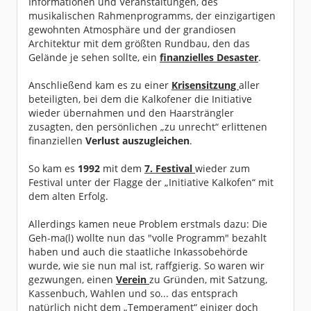
Informationen und Veranstaltungen, des
musikalischen Rahmenprogramms, der einzigartigen
gewohnten Atmosphäre und der grandiosen
Architektur mit dem größten Rundbau, den das
Gelände je sehen sollte, ein
finanzielles Desaster
.
Anschließend kam es zu einer
Krisensitzung
aller
beteiligten, bei dem die Kalkofener die Initiative
wieder übernahmen und den Haarsträngler
zusagten, den persönlichen „zu unrecht“ erlittenen
finanziellen
Verlust auszugleichen
.
So kam es
1992
mit dem
7. Festival
wieder zum
Festival unter der Flagge der „Initiative Kalkofen“ mit
dem alten Erfolg.
Allerdings kamen neue Problem erstmals dazu: Die
Geh-ma(l) wollte nun das "volle Programm" bezahlt
haben und auch die staatliche Inkassobehörde
wurde, wie sie nun mal ist, raffgierig. So waren wir
gezwungen, einen
Verein
zu Gründen, mit Satzung,
Kassenbuch, Wahlen und so... das entsprach
natürlich nicht dem „Temperament“ einiger doch