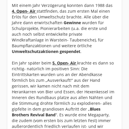
Mit einem Jahr Verzögerung konnten dann 1988 das
4. Open- Air
stattfinden, das zum ersten Mal einen
Erlös für den Umweltschutz brachte. Alle über die
Jahre dann erwirtschaften
Gewinne
wurden für
Schulprojekte, Pionierarbeiten (u.a. die erste und
auch noch selbst entwickelte private
Windkraftanlage in Warstein- Taubeneiche), für
Baumpflanzaktionen und weitere örtliche
Umweltschutzaktionen gespendet
.
Ein Jahr später beim
5. Open- Air
krachte es dann so
richtig- natürlich im positiven Sinn: Die
Eintrittskarten wurden uns an der Abendkasse
förmlich bis zum „Ausverkauft!“ aus der Hand
gerissen, wir kamen nicht nach mit dem
Herankarren von Bier und Essen, der Hexenkessel im
Inneren des Rundbaus platze aus allen Nähten und
die Stimmung drohte förmlich zu explodieren- alles
gipfelte in dem grandiosen Auftritt der „
Blues
Brothers Revival Band
“. Es wurde eine Megaparty,
die zudem (vom ersten bis zum letzten Fest) immer
außerordentlich friedlich verlaufen ist- und wir