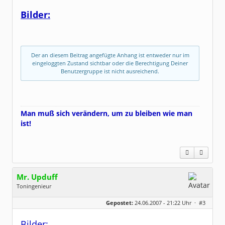
Alter:
65
Beiträge:
9776
Bilder:
Dabei seit:
02 / 2007
Der an diesem Beitrag angefügte Anhang ist entweder nur im
eingeloggten Zustand sichtbar oder die Berechtigung Deiner
Benutzergruppe ist nicht ausreichend.
Man muß sich verändern, um zu bleiben wie man
ist!
Mr. Upduff
Toningenieur
Geschlecht:
keine Angabe
Gepostet:
24.06.2007 - 21:22 Uhr ·
#3
Herkunft:
Basemountainhome
Alter:
65
Beiträge:
9776
Bilder: