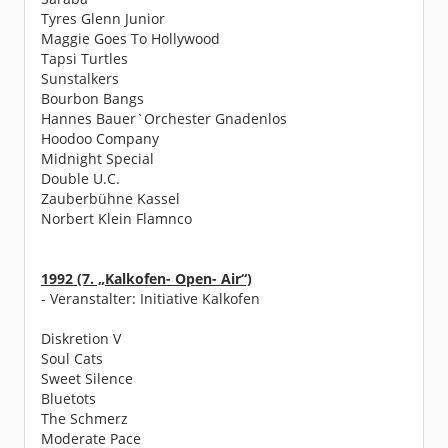
Tyres Glenn Junior
Maggie Goes To Hollywood
Tapsi Turtles
Sunstalkers
Bourbon Bangs
Hannes Bauer`Orchester Gnadenlos
Hoodoo Company
Midnight Special
Double U.C.
Zauberbühne Kassel
Norbert Klein Flamnco
1992 (7. „Kalkofen- Open- Air“)
- Veranstalter: Initiative Kalkofen
Diskretion V
Soul Cats
Sweet Silence
Bluetots
The Schmerz
Moderate Pace