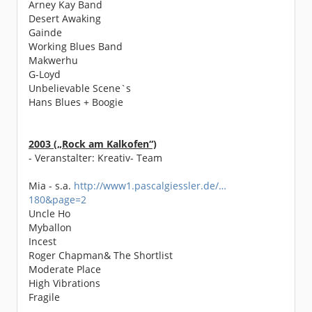
Arney Kay Band
Desert Awaking
Gainde
Working Blues Band
Makwerhu
G-Loyd
Unbelievable Scene`s
Hans Blues + Boogie
2003 („Rock am Kalkofen“)
- Veranstalter: Kreativ- Team
Mia - s.a.
http://www1.pascalgiessler.de/…
180&page=2
Uncle Ho
Myballon
Incest
Roger Chapman& The Shortlist
Moderate Place
High Vibrations
Fragile