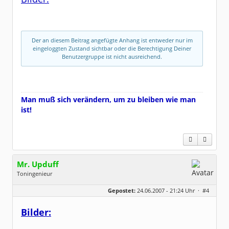
Dabei seit:
02 / 2007
Der an diesem Beitrag angefügte Anhang ist entweder nur im
eingeloggten Zustand sichtbar oder die Berechtigung Deiner
Benutzergruppe ist nicht ausreichend.
Man muß sich verändern, um zu bleiben wie man
ist!
Mr. Upduff
Toningenieur
Geschlecht:
keine Angabe
Gepostet:
24.06.2007 - 21:24 Uhr ·
#4
Herkunft:
Basemountainhome
Alter:
65
Beiträge:
9776
Bilder:
Dabei seit:
02 / 2007