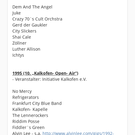
Dem And The Angel
Juke
Crazy 70`s Cult Orchstra
Gerd der Gaukler
City Slickers
Shai Cale
Zöllner
Luther Allison
Ichtys
1995 (10. „Kalkofen- Open- Air“)
- Veranstalter: Initiative Kalkofen e.V.
No Mercy
Refrigerators
Frankfurt City Blue Band
Kalkofen- Kapelle
The Lennerockers
Riddim Posse
Fiddler`s Green
Alvin Lee - s.a.
http://www.alvinlee.com/gigs/1992-