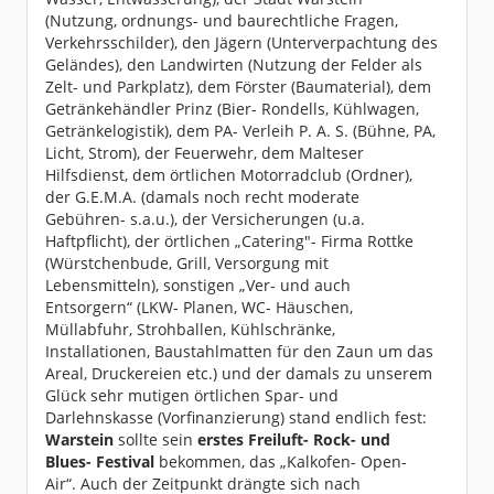
(Nutzung, ordnungs- und baurechtliche Fragen,
Verkehrsschilder), den Jägern (Unterverpachtung des
Geländes), den Landwirten (Nutzung der Felder als
Zelt- und Parkplatz), dem Förster (Baumaterial), dem
Getränkehändler Prinz (Bier- Rondells, Kühlwagen,
Getränkelogistik), dem PA- Verleih P. A. S. (Bühne, PA,
Licht, Strom), der Feuerwehr, dem Malteser
Hilfsdienst, dem örtlichen Motorradclub (Ordner),
der G.E.M.A. (damals noch recht moderate
Gebühren- s.a.u.), der Versicherungen (u.a.
Haftpflicht), der örtlichen „Catering"- Firma Rottke
(Würstchenbude, Grill, Versorgung mit
Lebensmitteln), sonstigen „Ver- und auch
Entsorgern“ (LKW- Planen, WC- Häuschen,
Müllabfuhr, Strohballen, Kühlschränke,
Installationen, Baustahlmatten für den Zaun um das
Areal, Druckereien etc.) und der damals zu unserem
Glück sehr mutigen örtlichen Spar- und
Darlehnskasse (Vorfinanzierung) stand endlich fest:
Warstein
sollte sein
erstes Freiluft- Rock- und
Blues- Festival
bekommen, das „Kalkofen- Open-
Air“. Auch der Zeitpunkt drängte sich nach