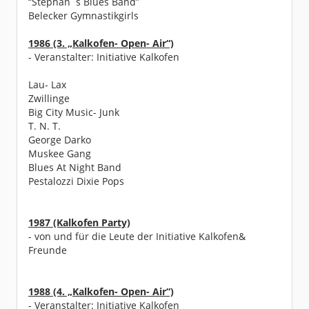
“Stephan`s Blues Band”
Belecker Gymnastikgirls
1986 (3. „Kalkofen- Open- Air“)
- Veranstalter: Initiative Kalkofen
Lau- Lax
Zwillinge
Big City Music- Junk
T. N. T.
George Darko
Muskee Gang
Blues At Night Band
Pestalozzi Dixie Pops
1987 (Kalkofen Party)
- von und für die Leute der Initiative Kalkofen&
Freunde
1988 (4. „Kalkofen- Open- Air“)
- Veranstalter: Initiative Kalkofen