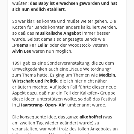
wußten:
das Baby ist erwachsen geworden und hat
sich nun endlich etabliert.
So war klar, es konnte und mußte weiter gehen. Die
Kosten für Bands konnten anders kalkuliert werden,
so daß das
musikalische Angebot
immer besser
wurde. Selbst damals so angesagte Bands wie
„
Poems For Leila
“ oder der Woodstock- Veteran
Alvin Lee
waren nun möglich.
1991 gab es eine Sonderveranstaltung, die zu dem
Umweltgedanken auch eine „Neue Weltordnung“
zum Thema hatte. Es ging um Themen wie
Medizin,
Wirtschaft und Politik
, die ich hier nicht näher
erläutern möchte. Auf jeden Fall führte dieser neue
Aspekt dazu, daß nur ein Teil der Kalkofen- Gruppe
diese Ideen unterstützen wollte, so daß das Festival
in „
Haarstrang- Open- Air
“ umbenannt wurde.
Die konsequente Idee, das ganze
alkoholfrei
(was
am zweiten Tag wieder geändert wurde) zu
veranstalten, war wohl trotz des tollen Angebotes an