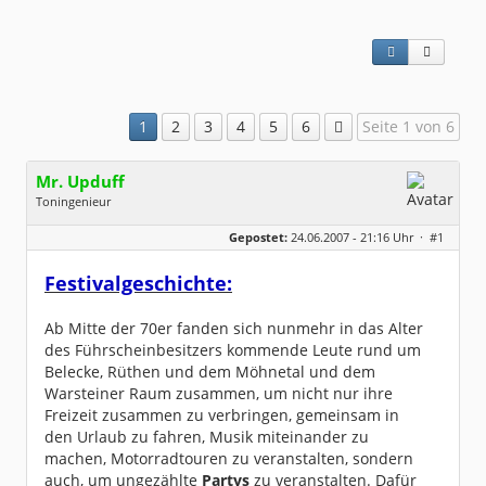
1
2
3
4
5
6
Seite 1 von 6
Mr. Upduff
Toningenieur
Geschlecht:
keine Angabe
Gepostet:
24.06.2007 - 21:16 Uhr ·
#1
Herkunft:
Basemountainhome
Alter:
65
Beiträge:
9776
Festivalgeschichte:
Dabei seit:
02 / 2007
Ab Mitte der 70er fanden sich nunmehr in das Alter
des Führscheinbesitzers kommende Leute rund um
Belecke, Rüthen und dem Möhnetal und dem
Warsteiner Raum zusammen, um nicht nur ihre
Freizeit zusammen zu verbringen, gemeinsam in
den Urlaub zu fahren, Musik miteinander zu
machen, Motorradtouren zu veranstalten, sondern
auch, um ungezählte
Partys
zu veranstalten. Dafür