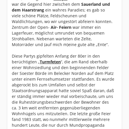
war die Gegend hier zwischen dem
Sauerland und
dem Haarstrang
ein wahres Paradies; es gab so
viele schöne Plätze, Feldscheunen und
Waldlichtungen, wo wir ungestört abfeiern konnten.
Zentrum der Open-
Air- Feiern
war immer ein
Lagerfeuer, möglichst umrundet von bequemen
Strohballen. Nebenan warteten die Zelte,
Motorräder und (auf mich m)eine gute alte „Ente“.
Diese Partys gipfelten Anfang der 80er in den
berüchtigten „
Turmfeten
“, die am Rand oberhalb
einer Wohnsiedlung und den beginnenden Felder
der Soester Börde im Belecker Norden auf dem Platz
unter einem Fernsehumsetzer stattfanden. Es wurde
abgerockt bis zum Umfallen und selbst der
Staatsordnungsapparat hatte soviel Spaß daran, daß
er ständig immer wieder mal vorbeischaute, um uns
die Ruhestörungsbeschwerden der Bewohner des
ca. 3 km weit entfernten gegenüberliegenden
Wohnhügels uns mitzuteilen. Die letzte große Feier
fand 1983 statt, wo nunmehr mittlerweile mehrere
hundert Leute, die nur durch Mundpropaganda