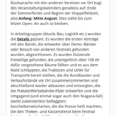
Rücksprache mit den anderen Vereinen vor Ort bzgl.
des Veranstaltungskalenders geradezu auf: Ende
der Sommerferien und Beginn der Stoppelfeldzeit,
also
Anfang- Mitte August
. Dies sollte bis zum
letzen Open- Air auch so bleiben.
In Arbeitsgruppen (Musik, Bau, Logistik etc.) wurden
die
Details
geplant. Es wurden die ersten Verträge
mit den Bands, die entweder über Demo- Bänder
oder Besuch von anderen Festivals gefunden
wurden, abgeschlossen. Es wurden Dutzende
Freiwillige gefunden, die unentgeltlich über 100 eh
dafür vorgesehene Bäume fällten und es aus dem
Wald schleppten, die Traktoren und LKWs für
Transporte bereit stellten, die die Rundbauten und
Verkaufsstände vor Ort zusammenzimmerten und
abschließend wieder abbauten und entsorgten, die
die Plakate/Werbebänder/Flyer entwarfen und die
Umgegend (und einmal sogar auch den Niagara-Fall)
damit zukleisterten/ beflaggten/
bescheibenwischerten, die die Presse heiß machten,
die den Theken- und Kassendienst beim Festival