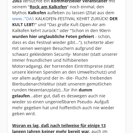
2003
versuchte ein
kommerzieller Veranstalter
mit
seinem "
Rock am Kalkofen
" noch einmal, den
Mythos
Kalkofen
aufleben zu lassen (Zitat aus dem
www.:"DAS
KALKOFEN-FESTIVAL KEHRT ZURÜCK!
DER
KULT LEBT
!" und "Das große Kult-Open-Air am
Kalkofen kehrt zurück." oder "Schon in den 90ern
wurden hier unglaubliche Feten gefeiert
- schön,
dass es das Festival wieder gibt..."), scheiterte aber
mit seinen wenigen Besuchern aufgrund der
schwarz gekleideten Security- Monster (statt unserer
immer freundlichen und hilfsbereiten
Motorradgang), der horrenden Eintrittspreise (statt
unsere kleinen Spenden an den Umweltschutz) und
vor allem aufgrund der In- die- Flucht- treibenden
Bierbudenarchitektur (statt unserem gemütlichen
runden Hexentanzplatz)...für ihn
dumm
gelaufen
...aber gut, daß es deswegen auch nie
wieder so einen ungenießbaren Pseudo- Aufguß
mehr gegeben hat und hoffentlich auch nie wieder
geben wird.
Woran es lag, daß nach teilweise für einige 13
langen Jahren keiner mehr bereit war,
auch im