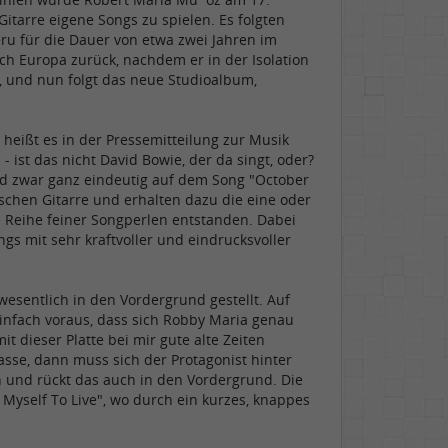
Gitarre eigene Songs zu spielen. Es folgten
ru für die Dauer von etwa zwei Jahren im
h Europa zurück, nachdem er in der Isolation
", und nun folgt das neue Studioalbum,
heißt es in der Pressemitteilung zur Musik
- ist das nicht David Bowie, der da singt, oder?
und zwar ganz eindeutig auf dem Song "October
ischen Gitarre und erhalten dazu die eine oder
 Reihe feiner Songperlen entstanden. Dabei
gs mit sehr kraftvoller und eindrucksvoller
esentlich in den Vordergrund gestellt. Auf
einfach voraus, dass sich Robby Maria genau
it dieser Platte bei mir gute alte Zeiten
sse, dann muss sich der Protagonist hinter
n und rückt das auch in den Vordergrund. Die
g Myself To Live", wo durch ein kurzes, knappes