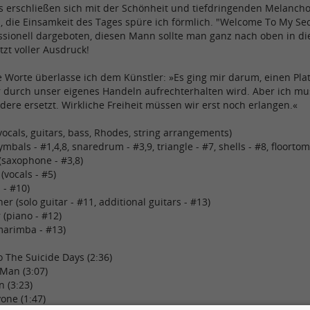
ls erschließen sich mit der Schönheit und tiefdringenden Melancho
a, die Einsamkeit des Tages spüre ich förmlich. "Welcome To My Sec
ssionell dargeboten, diesen Mann sollte man ganz nach oben in die
tzt voller Ausdruck!
 Worte überlasse ich dem Künstler: »Es ging mir darum, einen Pla
 durch unser eigenes Handeln aufrechterhalten wird. Aber ich mus
ere ersetzt. Wirkliche Freiheit müssen wir erst noch erlangen.«
ocals, guitars, bass, Rhodes, string arrangements)
mbals - #1,4,8, snaredrum - #3,9, triangle - #7, shells - #8, floortom
(saxophone - #3,8)
(vocals - #5)
s - #10)
r (solo guitar - #11, additional guitars - #13)
 (piano - #12)
marimba - #13)
 The Suicide Days (2:36)
Man (3:07)
 (3:23)
one (1:47)