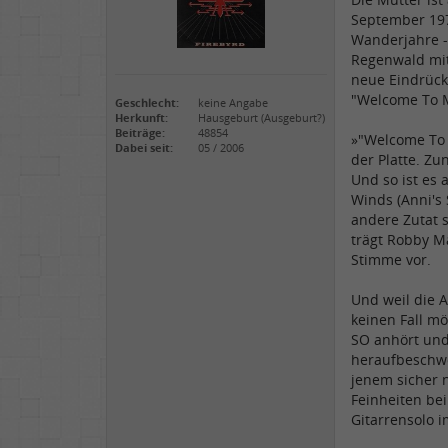
September 1972
Wanderjahre -
Regenwald mit
neue Eindrücke
"Welcome To My
Geschlecht:
keine Angabe
Herkunft:
Hausgeburt (Ausgeburt?)
Beiträge:
48854
»"Welcome To M
Dabei seit:
05 / 2006
der Platte. Zu
Und so ist es
Winds (Anni's 
andere Zutat 
trägt Robby Ma
Stimme vor.
Und weil die 
keinen Fall m
SO anhört und 
heraufbeschwö
jenem sicher n
Feinheiten bei
Gitarrensolo i