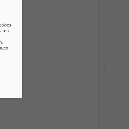
ookies
Daten
n,
 auch