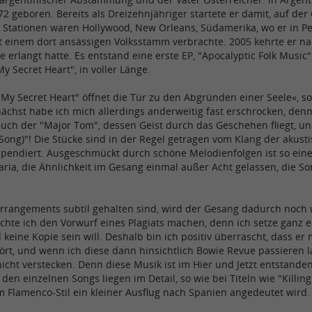
 geboren. Bereits als Dreizehnjähriger startete er damit, auf der 
 Stationen waren Hollywood, New Orleans, Südamerika, wo er in Pe
 einem dort ansässigen Volksstamm verbrachte. 2005 kehrte er nac
 erlangt hatte. Es entstand eine erste EP, "Apocalyptic Folk Music
 Secret Heart", in voller Länge.
y Secret Heart" öffnet die Tür zu den Abgründen einer Seele«, so 
nächst habe ich mich allerdings anderweitig fast erschrocken, denn 
 auch der "Major Tom", dessen Geist durch das Geschehen fliegt, 
Song)"! Die Stücke sind in der Regel getragen vom Klang der akust
spendiert. Ausgeschmückt durch schöne Melodienfolgen ist so eine
ria, die Ähnlichkeit im Gesang einmal außer Acht gelassen, die Son
Arrangements subtil gehalten sind, wird der Gesang dadurch noch w
öchte ich den Vorwurf eines Plagiats machen, denn ich setze ganz 
keine Kopie sein will. Deshalb bin ich positiv überrascht, dass er m
rt, und wenn ich diese dann hinsichtlich Bowie Revue passieren la
icht verstecken. Denn diese Musik ist im Hier und Jetzt entstande
 den einzelnen Songs liegen im Detail, so wie bei Titeln wie "Killin
m Flamenco-Stil ein kleiner Ausflug nach Spanien angedeutet wird.