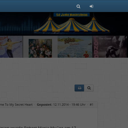
me To My Secret Heart
·
Gepostet:
12.11.2014 - 19:46 Uhr ·
#1
ntinien wurde Robert Maria Mu˜oz am 17.