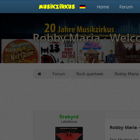
Home
Forum
Robby Maria - Welc
Forum
Rock querbeet
Robby Maria 
firebyrd
Labelboss
Robby Maria 
Die Mutter is