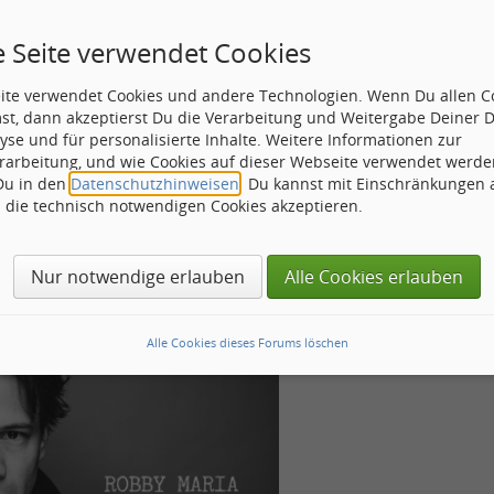
3:05)
2:59)
e Seite verwendet Cookies
ds [Anni's Song] (2:22)
pe Song (2:57)
ey (3:26)
eite verwendet Cookies und andere Technologien. Wenn Du allen C
2:36)
st, dann akzeptierst Du die Verarbeitung und Weitergabe Deiner 
lf To Live (2:54)
yse und für personalisierte Inhalte. Weitere Informationen zur
 Day (2:02)
rarbeitung, und wie Cookies auf dieser Webseite verwendet werde
om The Silent Sun (2:25)
 Du in den
Datenschutzhinweisen
. Du kannst mit Einschränkungen
h die technisch notwendigen Cookies akzeptieren.
bbymaria.com/
Nur notwendige erlauben
Alle Cookies erlauben
Alle Cookies dieses Forums löschen