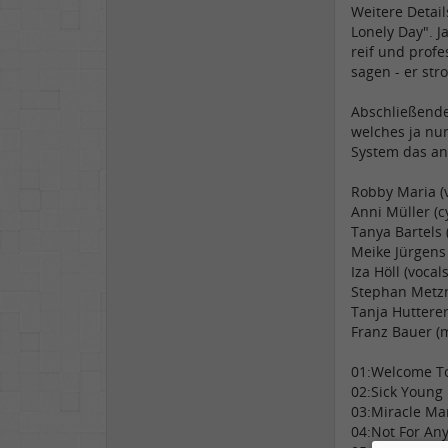
Weitere Detai
Lonely Day". J
reif und profe
sagen - er stro
Abschließende
welches ja nur
System das and
Robby Maria (v
Anni Müller (cy
Tanya Bartels 
Meike Jürgens 
Iza Höll (vocal
Stephan Metzne
Tanja Hutterer
Franz Bauer (
01:Welcome To
02:Sick Young 
03:Miracle Man
04:Not For Any