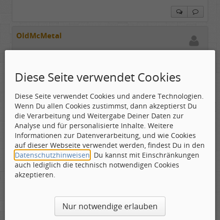
OldMcMetal
Gepostet:
08.11.2019 - 21:14 Uhr ·
#31
Diese Seite verwendet Cookies
Wenn da auch noch Musik wie vor 40 Jahren läuft,
werde ich die weite Reise nach Soest auf mich
Diese Seite verwendet Cookies und andere Technologien.
nehmen! Vielleicht gehört das Kettenkarussell sogar
Wenn Du allen Cookies zustimmst, dann akzeptierst Du
Klaus Schulze(aka Richard Wahnfried)?
die Verarbeitung und Weitergabe Deiner Daten zur
Analyse und für personalisierte Inhalte. Weitere
Informationen zur Datenverarbeitung, und wie Cookies
auf dieser Webseite verwendet werden, findest Du in den
Datenschutzhinweisen
. Du kannst mit Einschränkungen
Mr. Upduff
auch lediglich die technisch notwendigen Cookies
Toningenieur
akzeptieren.
Geschlecht:
keine Angabe
Gepostet:
08.11.2019 - 21:15 Uhr ·
#32
Herkunft:
Basemountainhome
Alter:
65
Beiträge:
9776
Nur notwendige erlauben
... sie sagt nachdem zur Einleitung der Schneewalzer
Dabei seit:
02 / 2007
mit Ketten klappern gespielt wurde ein super Stück