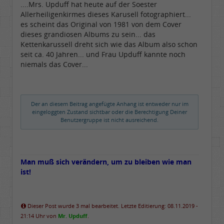
....Mrs. Upduff hat heute auf der Soester
Dabei seit:
02 / 2007
Allerheiligenkirmes dieses Karusell fotographiert...
es scheint das Original von 1981 von dem Cover
dieses grandiosen Albums zu sein... das
Kettenkarussell dreht sich wie das Album also schon
seit ca. 40 Jahren... und Frau Upduff kannte noch
niemals das Cover...
Der an diesem Beitrag angefügte Anhang ist entweder nur im
eingeloggten Zustand sichtbar oder die Berechtigung Deiner
Benutzergruppe ist nicht ausreichend.
Man muß sich verändern, um zu bleiben wie man
ist!
Dieser Post wurde 3 mal bearbeitet. Letzte Editierung: 08.11.2019 -
21:14 Uhr von
Mr. Upduff
.