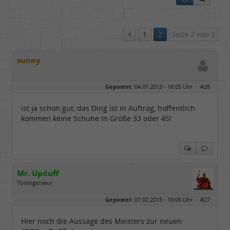
1
2
Seite 2 von 2
sunny
Gepostet:
04.07.2013 - 16:05 Uhr ·
#26
ist ja schon gut, das Ding ist in Auftrag, hoffentlich
kommen keine Schuhe in Größe 33 oder 45!
Mr. Upduff
Toningenieur
Geschlecht:
keine Angabe
Gepostet:
07.02.2015 - 10:05 Uhr ·
#27
Herkunft:
Basemountainhome
Alter:
65
Beiträge:
9776
Hier noch die Aussage des Meisters zur neuen
Dabei seit:
02 / 2007