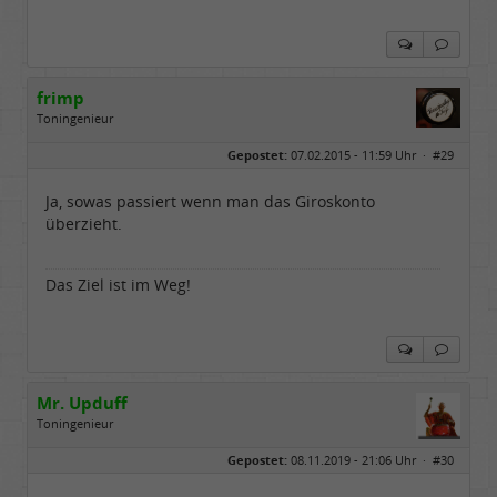
frimp
Toningenieur
Geschlecht:
Gepostet:
07.02.2015 - 11:59 Uhr ·
#29
Herkunft:
Hämburch
Alter:
65
Beiträge:
8018
Ja, sowas passiert wenn man das Giroskonto
Dabei seit:
02 / 2012
überzieht.
Das Ziel ist im Weg!
Mr. Upduff
Toningenieur
Geschlecht:
keine Angabe
Gepostet:
08.11.2019 - 21:06 Uhr ·
#30
Herkunft:
Basemountainhome
Alter:
65
Beiträge:
9776