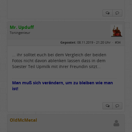
Mr. Upduff
Toningenieur
Geschlecht:
keine Angabe
Gepostet:
08.11.2019 - 21:20 Uhr ·
#34
Herkunft:
Basemountainhome
Alter:
65
Beiträge:
9776
... ihr solltet euch bei dem Vergleich der beiden
Dabei seit:
02 / 2007
Fotos nicht davon ablenken lassen dass in dem
Soester Teil Upmilk mit ihrer Freundin sitzt...
Man muß sich verändern, um zu bleiben wie man
ist!
OldMcMetal