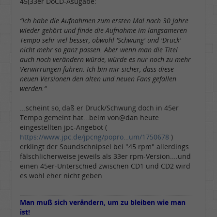
45(33er DoCD-Asugabe:
“Ich habe die Aufnahmen zum ersten Mal nach 30 Jahre
wieder gehört und finde die Aufnahme im langsameren
Tempo sehr viel besser, obwohl 'Schwung' und 'Druck'
nicht mehr so ganz passen. Aber wenn man die Titel
auch noch verändern würde, würde es nur noch zu mehr
Verwirrungen führen. Ich bin mir sicher, dass diese
neuen Versionen den alten und neuen Fans gefallen
werden.“
...scheint so, daß er Druck/Schwung doch in 45er
Tempo gemeint hat...beim von@dan heute
eingestellten jpc-Angebot (
https://www.jpc.de/jpcng/popro…um/1750678
)
erklingt der Soundschnipsel bei "45 rpm" allerdings
fälschlicherweise jeweils als 33er rpm-Version....und
einen 45er-Unterschied zwischen CD1 und CD2 wird
es wohl eher nicht geben...
Man muß sich verändern, um zu bleiben wie man
ist!