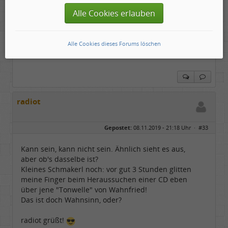
von der Edgar Broughton Band gespielt wurde...
Alle Cookies erlauben
Man muß sich verändern, um zu bleiben wie man
Alle Cookies dieses Forums löschen
ist!
radiot
Gepostet:
08.11.2019 - 21:18 Uhr ·
#33
Kann sein, kann nicht sein. Ähnlich sieht es aus,
aber ob's dasselbe ist?
Kleines Schmakerl noch: vor gut 3 Stunden glitten
meine Finger beim Heraussuchen einer CD eben
über jene "Tonwelle" von Wahnfried!
Das ist doch Wahnsinn, oder?
radiot grüßt!