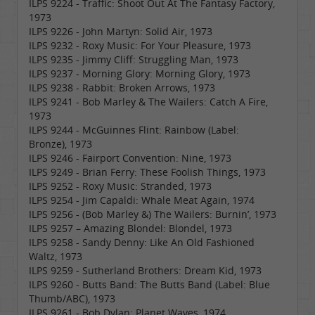
ILPS 9224 - Traffic: Shoot Out At The Fantasy Factory,
1973
ILPS 9226 - John Martyn: Solid Air, 1973
ILPS 9232 - Roxy Music: For Your Pleasure, 1973
ILPS 9235 - Jimmy Cliff: Struggling Man, 1973
ILPS 9237 - Morning Glory: Morning Glory, 1973
ILPS 9238 - Rabbit: Broken Arrows, 1973
ILPS 9241 - Bob Marley & The Wailers: Catch A Fire,
1973
ILPS 9244 - McGuinnes Flint: Rainbow (Label:
Bronze), 1973
ILPS 9246 - Fairport Convention: Nine, 1973
ILPS 9249 - Brian Ferry: These Foolish Things, 1973
ILPS 9252 - Roxy Music: Stranded, 1973
ILPS 9254 - Jim Capaldi: Whale Meat Again, 1974
ILPS 9256 - (Bob Marley &) The Wailers: Burnin’, 1973
ILPS 9257 – Amazing Blondel: Blondel, 1973
ILPS 9258 - Sandy Denny: Like An Old Fashioned
Waltz, 1973
ILPS 9259 - Sutherland Brothers: Dream Kid, 1973
ILPS 9260 - Butts Band: The Butts Band (Label: Blue
Thumb/ABC), 1973
ILPS 9261 - Bob Dylan: Planet Waves, 1974