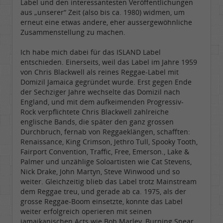
Label und den interessantesten Veröffentlichungen
aus „unserer“ Zeit (also bis ca. 1980) widmen, um
erneut eine etwas andere, eher aussergewöhnliche
Zusammenstellung zu machen.
Ich habe mich dabei für das ISLAND Label
entschieden. Einerseits, weil das Label im Jahre 1959
von Chris Blackwell als reines Reggae-Label mit
Domizil Jamaica gegründet wurde. Erst gegen Ende
der Sechziger Jahre wechselte das Domizil nach
England, und mit dem aufkeimenden Progressiv-
Rock verpflichtete Chris Blackwell zahlreiche
englische Bands, die später den ganz grossen
Durchbruch, fernab von Reggaeklängen, schafften:
Renaissance, King Crimson, Jethro Tull, Spooky Tooth,
Fairport Convention, Traffic, Free, Emerson., Lake &
Palmer und unzählige Soloartisten wie Cat Stevens,
Nick Drake, John Martyn, Steve Winwood und so
weiter. Gleichzeitig blieb das Label trotz Mainstream
dem Reggae treu, und gerade ab ca. 1975, als der
grosse Reggae-Boom einsetzte, konnte das Label
weiter erfolgreich operieren mit seinen
jamaikanischen Acts wie Bob Marley, Burning Spear,