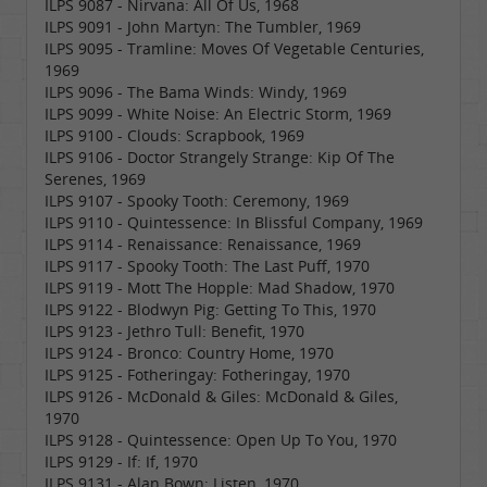
ILPS 9087 - Nirvana: All Of Us, 1968
ILPS 9091 - John Martyn: The Tumbler, 1969
ILPS 9095 - Tramline: Moves Of Vegetable Centuries,
1969
ILPS 9096 - The Bama Winds: Windy, 1969
ILPS 9099 - White Noise: An Electric Storm, 1969
ILPS 9100 - Clouds: Scrapbook, 1969
ILPS 9106 - Doctor Strangely Strange: Kip Of The
Serenes, 1969
ILPS 9107 - Spooky Tooth: Ceremony, 1969
ILPS 9110 - Quintessence: In Blissful Company, 1969
ILPS 9114 - Renaissance: Renaissance, 1969
ILPS 9117 - Spooky Tooth: The Last Puff, 1970
ILPS 9119 - Mott The Hopple: Mad Shadow, 1970
ILPS 9122 - Blodwyn Pig: Getting To This, 1970
ILPS 9123 - Jethro Tull: Benefit, 1970
ILPS 9124 - Bronco: Country Home, 1970
ILPS 9125 - Fotheringay: Fotheringay, 1970
ILPS 9126 - McDonald & Giles: McDonald & Giles,
1970
ILPS 9128 - Quintessence: Open Up To You, 1970
ILPS 9129 - If: If, 1970
ILPS 9131 - Alan Bown: Listen, 1970