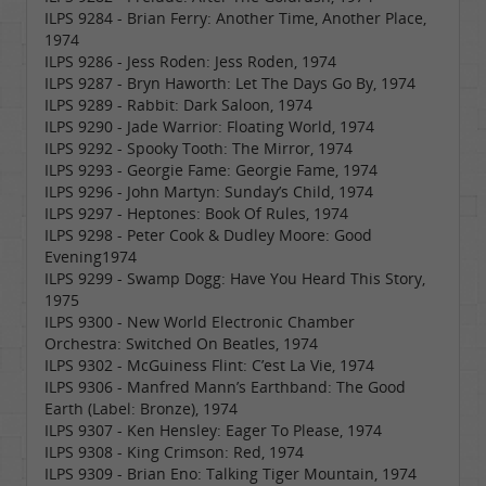
ILPS 9284 - Brian Ferry: Another Time, Another Place,
1974
ILPS 9286 - Jess Roden: Jess Roden, 1974
ILPS 9287 - Bryn Haworth: Let The Days Go By, 1974
ILPS 9289 - Rabbit: Dark Saloon, 1974
ILPS 9290 - Jade Warrior: Floating World, 1974
ILPS 9292 - Spooky Tooth: The Mirror, 1974
ILPS 9293 - Georgie Fame: Georgie Fame, 1974
ILPS 9296 - John Martyn: Sunday’s Child, 1974
ILPS 9297 - Heptones: Book Of Rules, 1974
ILPS 9298 - Peter Cook & Dudley Moore: Good
Evening1974
ILPS 9299 - Swamp Dogg: Have You Heard This Story,
1975
ILPS 9300 - New World Electronic Chamber
Orchestra: Switched On Beatles, 1974
ILPS 9302 - McGuiness Flint: C’est La Vie, 1974
ILPS 9306 - Manfred Mann’s Earthband: The Good
Earth (Label: Bronze), 1974
ILPS 9307 - Ken Hensley: Eager To Please, 1974
ILPS 9308 - King Crimson: Red, 1974
ILPS 9309 - Brian Eno: Talking Tiger Mountain, 1974