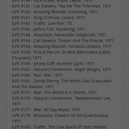
ILPS 9134 - Nick Drake: Bryter Layter, 1970
ILPS 9135 - Cat Stevens: Tea For The Tillerman, 1971
ILPS 9136 - Amazing Blondel: Evensong, 1971
ILPS 9141 - King Crimson: Lizard, 1971
ILPS 9142 - Traffic: Live Nov. ‘70
ILPS 9145 - Jethro Tull: Aqualung, 1971
ILPS 9148 - Mountain: Nantucket Sleighride, 1971
ILPS 9154 - Cat Stevens: Teaser And The Firecat, 1971
ILPS 9156 - Amazing Blondel: Fantasia Lindum, 1971
ILPS 9158 - Procol Harum: Broken Barricades (Label:
Chrysalis), 1971
ILPS 9159 - Jimmy Cliff: Another Cycle, 1971
ILPS 9162 - Fairport Convention: Angel Delight, 1971
ILPS 9164 - War: War, 1971
ILPS 9165 - Sandy Denny: The North Star Grass Man
And The Ravens, 1971
ILPS 9171 - War: The World Is A Ghetto, 1971
ILPS 9176 - Fairport Convention: “Babbacombe” Lee,
1971
ILPS 9177 - War: All Day Music, 1971
ILPS 9179 - Mountain: Flowers Of Evil (Live/Studio),
1971
ILPS 9180 - Traffic: The Low Spark Of High Heeled