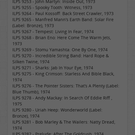
ILPS 9253 - John Martyn: Inside Out, 1973
ILPS 9255 - Spooky Tooth: Witness, 1973
ILPS 9264 - Paul Kossoff: Back Street Crawler, 1973
ILPS 9265 - Manfred Mann’s Earth Band: Solar Fire
(Label: Bronze), 1973
ILPS 9267 - Tempest: Living In Fear, 1974
ILPS 9268 - Brian Eno: Here Come The Warm Jets,
1973
ILPS 9269 - Stomu Yamashta: One By One, 1974
ILPS 9270 - Incredible String Band: Hard Rope &
Silken Twine, 1974
ILPS 9271 - Sharks: Jab In Your Eye, 1974
ILPS 9275 - King Crimson: Starless And Bible Black,
1974
ILPS 9276 - The Pointer Sisters: That’s A Plenty (Label:
Blue Thumb), 1974
ILPS 9278 - Andy Mackay: In Search Of Eddie Riff ,
1975
ILPS 9280 - Uriah Heep: Wonderworld (Label:
Bronze), 1974
ILPS 9281 - Bob Marley & The Wailers: Natty Dread,
1974
ILPS 9282 - Prelude: After The Goldrush, 1974