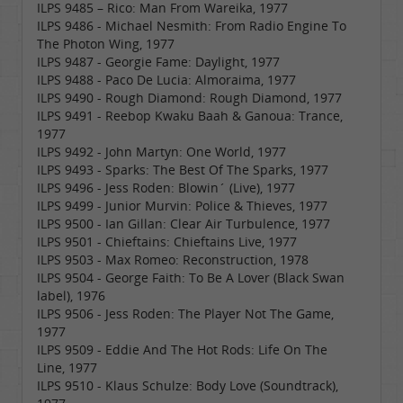
ILPS 9485 – Rico: Man From Wareika, 1977
ILPS 9486 - Michael Nesmith: From Radio Engine To
The Photon Wing, 1977
ILPS 9487 - Georgie Fame: Daylight, 1977
ILPS 9488 - Paco De Lucia: Almoraima, 1977
ILPS 9490 - Rough Diamond: Rough Diamond, 1977
ILPS 9491 - Reebop Kwaku Baah & Ganoua: Trance,
1977
ILPS 9492 - John Martyn: One World, 1977
ILPS 9493 - Sparks: The Best Of The Sparks, 1977
ILPS 9496 - Jess Roden: Blowin´ (Live), 1977
ILPS 9499 - Junior Murvin: Police & Thieves, 1977
ILPS 9500 - Ian Gillan: Clear Air Turbulence, 1977
ILPS 9501 - Chieftains: Chieftains Live, 1977
ILPS 9503 - Max Romeo: Reconstruction, 1978
ILPS 9504 - George Faith: To Be A Lover (Black Swan
label), 1976
ILPS 9506 - Jess Roden: The Player Not The Game,
1977
ILPS 9509 - Eddie And The Hot Rods: Life On The
Line, 1977
ILPS 9510 - Klaus Schulze: Body Love (Soundtrack),