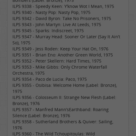
Bombers (Label: Bronze), 1975
ILPS 9338 - Speedy Keen: Y’know Wot I Mean, 1975
ILPS 9340 - Nasty Pop: Nasty Pop, 1975
ILPS 9342 - David Byron: Take No Prisoners, 1975
ILPS 9343 - John Martyn: Live At Leeds, 1975
ILPS 9345 - Sparks: Indiscreet, 1975
ILPS 9347 - Murray Head: Sooner Or Later (Say It Ain’t
So), 1975
ILPS 9349 - Jess Roden: Keep Your Hat On, 1976
ILPS 9351 - Brian Eno: Another Green World, 1975
ILPS 9352 - Peter Skellern: Hard Times, 1975
ILPS 9353 - Mike Gibbs: Only Chrome Waterfall
Orchestra, 1975
ILPS 9354 - Paco de Lucia: Paco, 1975
ILPS 9355 - Osibisa: Welcome Home (Label: Bronze),
1975
ILPS 9356 - Colosseum II: Strange New Flesh (Label:
Bronze), 1976
ILPS 9357 - Manfred Mann’sEarthband: Roaring
Silence (Label: Bronze), 1976
ILPS 9358 - Sutherland Brothers & Quiver: Sailing,
1976
ILPS 9360 - The Wild Tchoupitoulas: Wild