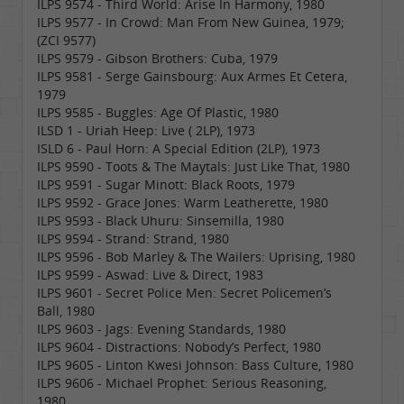
ILPS 9574 - Third World: Arise In Harmony, 1980
ILPS 9577 - In Crowd: Man From New Guinea, 1979;
(ZCI 9577)
ILPS 9579 - Gibson Brothers: Cuba, 1979
ILPS 9581 - Serge Gainsbourg: Aux Armes Et Cetera,
1979
ILPS 9585 - Buggles: Age Of Plastic, 1980
ILSD 1 - Uriah Heep: Live ( 2LP), 1973
ISLD 6 - Paul Horn: A Special Edition (2LP), 1973
ILPS 9590 - Toots & The Maytals: Just Like That, 1980
ILPS 9591 - Sugar Minott: Black Roots, 1979
ILPS 9592 - Grace Jones: Warm Leatherette, 1980
ILPS 9593 - Black Uhuru: Sinsemilla, 1980
ILPS 9594 - Strand: Strand, 1980
ILPS 9596 - Bob Marley & The Wailers: Uprising, 1980
ILPS 9599 - Aswad: Live & Direct, 1983
ILPS 9601 - Secret Police Men: Secret Policemen’s
Ball, 1980
ILPS 9603 - Jags: Evening Standards, 1980
ILPS 9604 - Distractions: Nobody’s Perfect, 1980
ILPS 9605 - Linton Kwesi Johnson: Bass Culture, 1980
ILPS 9606 - Michael Prophet: Serious Reasoning,
1980