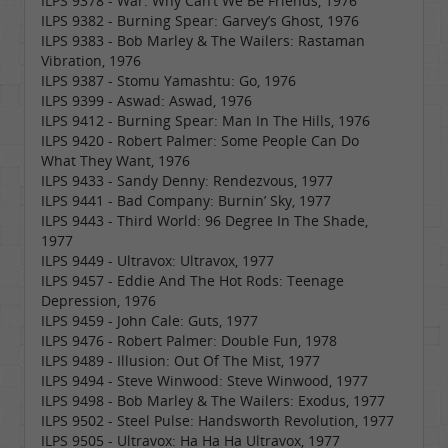
ILPS 9378 - War: Why Can’t We Be Friends, 1976
ILPS 9382 - Burning Spear: Garvey’s Ghost, 1976
ILPS 9383 - Bob Marley & The Wailers: Rastaman
Vibration, 1976
ILPS 9387 - Stomu Yamashtu: Go, 1976
ILPS 9399 - Aswad: Aswad, 1976
ILPS 9412 - Burning Spear: Man In The Hills, 1976
ILPS 9420 - Robert Palmer: Some People Can Do
What They Want, 1976
ILPS 9433 - Sandy Denny: Rendezvous, 1977
ILPS 9441 - Bad Company: Burnin’ Sky, 1977
ILPS 9443 - Third World: 96 Degree In The Shade,
1977
ILPS 9449 - Ultravox: Ultravox, 1977
ILPS 9457 - Eddie And The Hot Rods: Teenage
Depression, 1976
ILPS 9459 - John Cale: Guts, 1977
ILPS 9476 - Robert Palmer: Double Fun, 1978
ILPS 9489 - Illusion: Out Of The Mist, 1977
ILPS 9494 - Steve Winwood: Steve Winwood, 1977
ILPS 9498 - Bob Marley & The Wailers: Exodus, 1977
ILPS 9502 - Steel Pulse: Handsworth Revolution, 1977
ILPS 9505 - Ultravox: Ha Ha Ha Ultravox, 1977