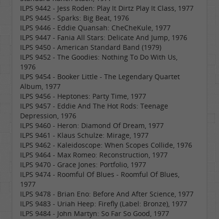
ILPS 9442 - Jess Roden: Play It Dirtz Play It Class, 1977
ILPS 9445 - Sparks: Big Beat, 1976
ILPS 9446 - Eddie Quansah: CheCheKule, 1977
ILPS 9447 - Fania All Stars: Delicate And Jump, 1976
ILPS 9450 - American Standard Band (1979)
ILPS 9452 - The Goodies: Nothing To Do With Us,
1976
ILPS 9454 - Booker Little - The Legendary Quartet
Album, 1977
ILPS 9456 - Heptones: Party Time, 1977
ILPS 9457 - Eddie And The Hot Rods: Teenage
Depression, 1976
ILPS 9460 - Heron: Diamond Of Dream, 1977
ILPS 9461 - Klaus Schulze: Mirage, 1977
ILPS 9462 - Kaleidoscope: When Scopes Collide, 1976
ILPS 9464 - Max Romeo: Reconstruction, 1977
ILPS 9470 - Grace Jones: Portfolio, 1977
ILPS 9474 - Roomful Of Blues - Roomful Of Blues,
1977
ILPS 9478 - Brian Eno: Before And After Science, 1977
ILPS 9483 - Uriah Heep: Firefly (Label: Bronze), 1977
ILPS 9484 - John Martyn: So Far So Good, 1977