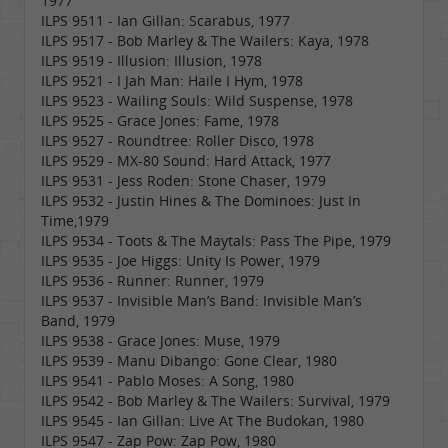
1977
ILPS 9511 - Ian Gillan: Scarabus, 1977
ILPS 9517 - Bob Marley & The Wailers: Kaya, 1978
ILPS 9519 - Illusion: Illusion, 1978
ILPS 9521 - I Jah Man: Haile I Hym, 1978
ILPS 9523 - Wailing Souls: Wild Suspense, 1978
ILPS 9525 - Grace Jones: Fame, 1978
ILPS 9527 - Roundtree: Roller Disco, 1978
ILPS 9529 - MX-80 Sound: Hard Attack, 1977
ILPS 9531 - Jess Roden: Stone Chaser, 1979
ILPS 9532 - Justin Hines & The Dominoes: Just In
Time,1979
ILPS 9534 - Toots & The Maytals: Pass The Pipe, 1979
ILPS 9535 - Joe Higgs: Unity Is Power, 1979
ILPS 9536 - Runner: Runner, 1979
ILPS 9537 - Invisible Man’s Band: Invisible Man’s
Band, 1979
ILPS 9538 - Grace Jones: Muse, 1979
ILPS 9539 - Manu Dibango: Gone Clear, 1980
ILPS 9541 - Pablo Moses: A Song, 1980
ILPS 9542 - Bob Marley & The Wailers: Survival, 1979
ILPS 9545 - Ian Gillan: Live At The Budokan, 1980
ILPS 9547 - Zap Pow: Zap Pow, 1980