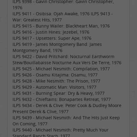
ILPS 9398 - Gavin Christopher: Gavin Christopher,
1976
ILPS 9411 - Osibisa: Ojah Awake, 1976 ILPS 9413 -
War: Greatest Hits, 1977
ILPS 9415 - Bunny Wailer: Blackheart Man, 1976
ILPS 9416 - Justin Hines: Jezebel, 1976
ILPS 9417 - Upsetters: Super Ape, 1976
ILPS 9419 - James Montgomery Band: James
Montgomery Band, 1976
ILPS 9422 - David Pritchard: Nocturnal Earthworm
Stew/Bouillabaisse Nocturne Aux Vers De Terre, 1976
ILPS 9425 - Michael Nesmith: Compilation, 1977
ILPS 9426 - Osamu Kitajima: Osamu, 1977
ILPS 9428 - Mike Nesmith: The Prison, 1977
ILPS 9429 - Automatic Man: Visitors, 1977
ILPS 9431 - Burning Spear: Dry & Heavy, 1977
ILPS 9432 - Chieftains: Bonapartes Retreat, 1977
ILPS 9434 - Derek & Clive: Peter Cook & Dudley Moore
Present Derek & Clive, 1977
ILPS 9439 - Michael Nesmith: And The Hits Just Keep
On Coming, 1977
ILPS 9440 - Michael Nesmith: Pretty Much Your
Standard Ranch Stach, 1977