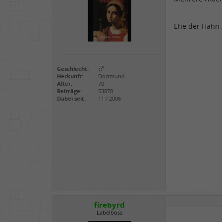
Ehe der Hahn z
Geschlecht:
Herkunft:
Dortmund
Alter:
70
Beiträge:
53878
Dabei seit:
11 / 2006
firebyrd
Labelboss