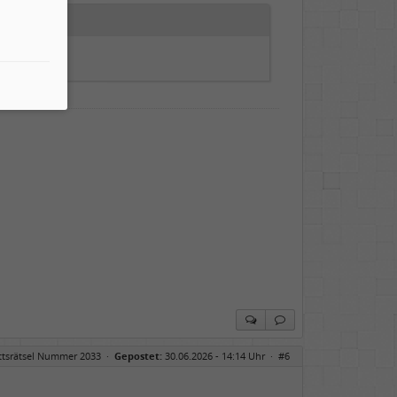
ittsrätsel Nummer 2033
·
Gepostet:
30.06.2026 - 14:14 Uhr ·
#6