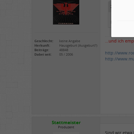
Zitat gesch
Funk, Soul, J
...und ich emp
Geschlecht:
keine Angabe
Herkunft:
Hausgeburt (Ausgeburt?)
Beiträge:
48848
http://www.ro
Dabei seit:
05 / 2006
http://www.mu
Stattmeister
Produzent
Sind wir etwa