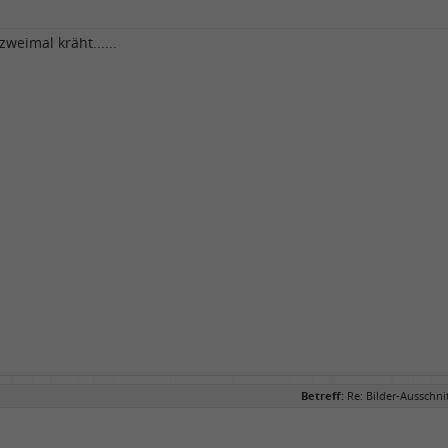
weimal kräht......
Betreff:
Re: Bilder-Ausschn