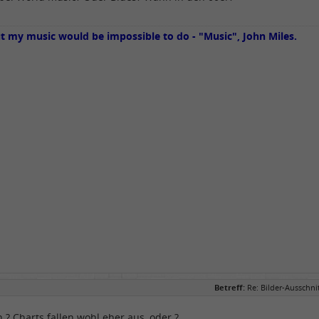
ut my music would be impossible to do - "Music", John Miles.
Betreff:
Re: Bilder-Ausschn
? Charts fallen wohl eher aus, oder ?