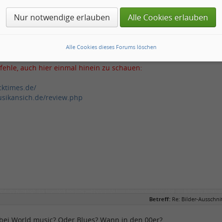
rieben von Stattmeister
Nur notwendige erlauben
Alle Cookies erlauben
azz? 80/90/
00er
? Zeigt das Porträt den Musiker?
Ich denke ja
Alle Cookies dieses Forums löschen
fehle, auch hier einmal hinein zu schauen:
cktimes.de/
sikansich.de/review.php
Betreff:
Re: Bilder-Ausschn
 bei World music? Oder Blues? Wann in den 00er?