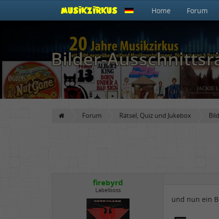
Home
Forum
Bilder-Ausschnitts
Forum
Rätsel, Quiz und Jukebox
Bil
firebyrd
Labelboss
und nun ein B