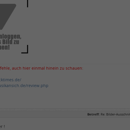
fehle, auch hier einmal hinein zu schauen:
cktimes.de/
sikansich.de/review.php
Betreff:
Re: Bilder-Ausschn
r !