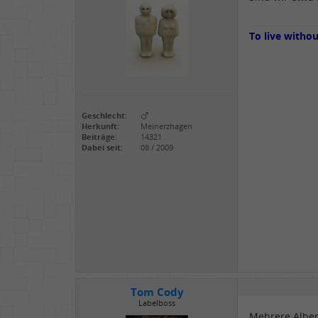
To live witho
Geschlecht:
Herkunft:
Meinerzhagen
Beiträge:
14321
Dabei seit:
08 / 2009
Tom Cody
Labelboss
Mehrere Alben 