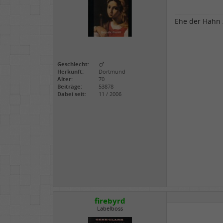
Ehe der Hahn z
Geschlecht:
Herkunft:
Dortmund
Alter:
70
Beiträge:
53878
Dabei seit:
11 / 2006
firebyrd
Labelboss