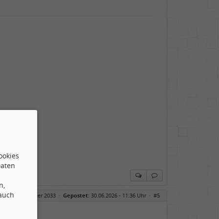
ookies
Daten
n,
 auch
ittsrätsel Nummer 2033
·
Gepostet:
30.06.2026 - 11:36 Uhr ·
#5