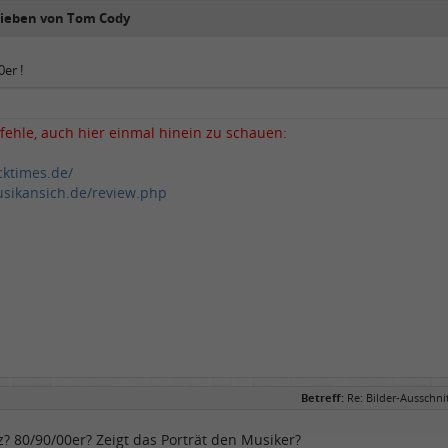
rieben von Tom Cody
0er !
fehle, auch hier einmal hinein zu schauen:
cktimes.de/
sikansich.de/review.php
Betreff:
Re: Bilder-Ausschn
zz? 80/90/00er? Zeigt das Porträt den Musiker?