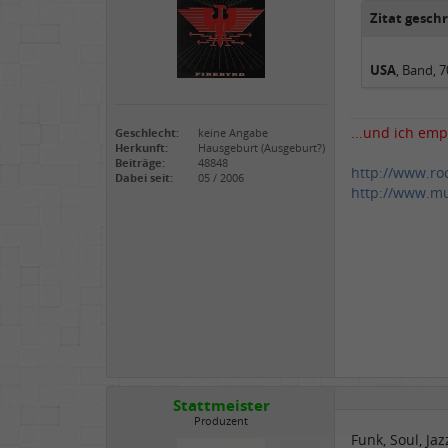
Zitat gesch
USA
, Band, 7
...und ich emp
Geschlecht:
keine Angabe
Herkunft:
Hausgeburt (Ausgeburt?)
Beiträge:
48848
http://www.ro
Dabei seit:
05 / 2006
http://www.mu
Stattmeister
Produzent
Funk, Soul, Ja