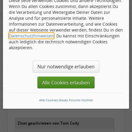
Diese Seite verwendet Cookies und andere Technologien.
Tom Cody
Wenn Du allen Cookies zustimmst, dann akzeptierst Du
die Verarbeitung und Weitergabe Deiner Daten zur
Labelboss
Analyse und für personalisierte Inhalte. Weitere
Geschlecht:
Gepostet:
27.06.2026 - 09:42 Uhr ·
#8
Herkunft:
Dortmund
Informationen zur Datenverarbeitung, und wie Cookies
Alter:
70
auf dieser Webseite verwendet werden, findest Du in den
Beiträge:
53882
Finnland oder Norwegen ? Wann in den 2010ern
Datenschutzhinweisen
. Du kannst mit Einschränkungen
Dabei seit:
11 / 2006
sind wir hier ? Jazz oder Blues ?
auch lediglich die technisch notwendigen Cookies
akzeptieren.
Ehe der Hahn zweimal kräht......
Nur notwendige erlauben
Alle Cookies erlauben
firebyrd
Labelboss
Geschlecht:
keine Angabe
Alle Cookies dieses Forums löschen
Gepostet:
27.06.2026 - 10:17 Uhr ·
#9
Herkunft:
Hausgeburt (Ausgeburt?)
Beiträge:
48851
Dabei seit:
05 / 2006
Zitat geschrieben von Tom Cody