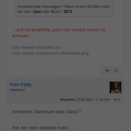
Finnland oder Norwegen ? Wann in den 2010ern sind
wir hier ?
Jazz
oder Blues ?
2013
...und ich empfehle, auch hier einmal hinein zu
schauen:
http://www.rocktimes.de/
http://www.musikansich.de/review.php
Tom Cody
Labelboss
Geschlecht:
Gepostet:
27.06.2026 - 11:26 Uhr ·
#10
Herkunft:
Dortmund
Alter:
70
Beiträge:
53882
Schweden, Dänemark oder Island ?
Dabei seit:
11 / 2006
Ehe der Hahn zweimal kräht......