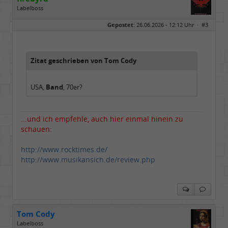
Labelboss
Geschlecht:
keine Angabe
Gepostet:
26.06.2026 - 12:12 Uhr ·
#3
Herkunft:
Hausgeburt (Ausgeburt?)
Beiträge:
48851
Dabei seit:
05 / 2006
Zitat geschrieben von Tom Cody
USA,
Band
, 70er?
...und ich empfehle, auch hier einmal hinein zu
schauen:
http://www.rocktimes.de/
http://www.musikansich.de/review.php
Tom Cody
Labelboss