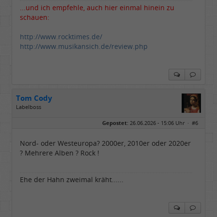
...und ich empfehle, auch hier einmal hinein zu
schauen:
http://www.rocktimes.de/
http://www.musikansich.de/review.php
Tom Cody
Labelboss
Geschlecht:
Gepostet:
26.06.2026 - 15:06 Uhr ·
#6
Herkunft:
Dortmund
Alter:
70
Beiträge:
53882
Nord- oder Westeuropa? 2000er, 2010er oder 2020er
Dabei seit:
11 / 2006
? Mehrere Alben ? Rock !
Ehe der Hahn zweimal kräht......