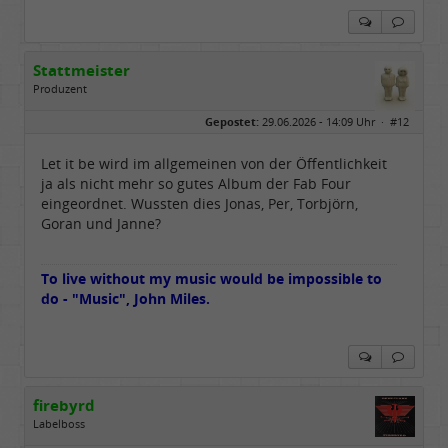
Stattmeister
Produzent
Geschlecht:
Gepostet:
29.06.2026 - 14:09 Uhr ·
#12
Herkunft:
Meinerzhagen
Beiträge:
14321
Dabei seit:
08 / 2009
Let it be wird im allgemeinen von der Öffentlichkeit
ja als nicht mehr so gutes Album der Fab Four
eingeordnet. Wussten dies Jonas, Per, Torbjörn,
Goran und Janne?
To live without my music would be impossible to
do - "Music", John Miles.
firebyrd
Labelboss
Geschlecht:
keine Angabe