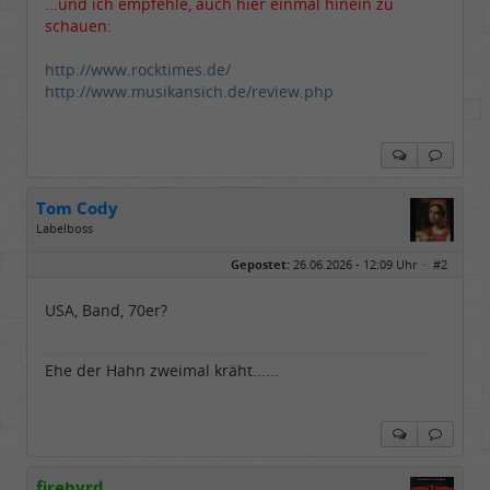
...und ich empfehle, auch hier einmal hinein zu
schauen:
http://www.rocktimes.de/
http://www.musikansich.de/review.php
Tom Cody
Labelboss
Geschlecht:
Gepostet:
26.06.2026 - 12:09 Uhr ·
#2
Herkunft:
Dortmund
Alter:
70
Beiträge:
53882
USA, Band, 70er?
Dabei seit:
11 / 2006
Ehe der Hahn zweimal kräht......
firebyrd