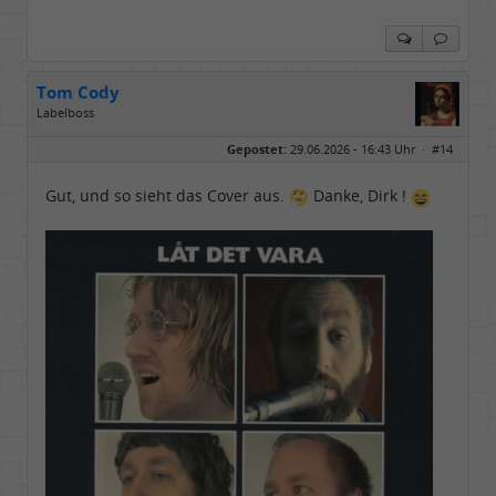
Tom Cody
Labelboss
Geschlecht:
Gepostet:
29.06.2026 - 16:43 Uhr ·
#14
Herkunft:
Dortmund
Alter:
70
Beiträge:
53882
Gut, und so sieht das Cover aus.
Danke, Dirk !
Dabei seit:
11 / 2006