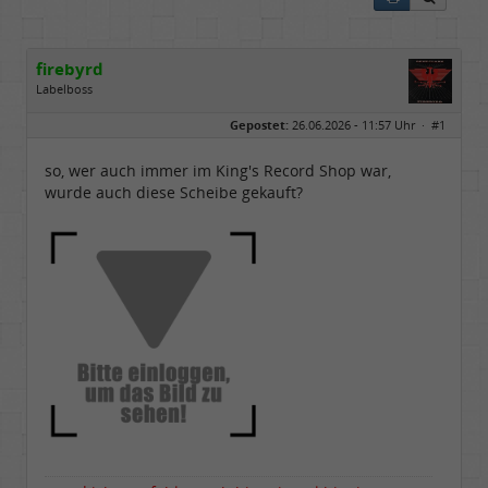
firebyrd
Labelboss
Geschlecht:
keine Angabe
Gepostet:
26.06.2026 - 11:57 Uhr ·
#1
Herkunft:
Hausgeburt (Ausgeburt?)
Beiträge:
48851
Dabei seit:
05 / 2006
so, wer auch immer im King's Record Shop war,
wurde auch diese Scheibe gekauft?