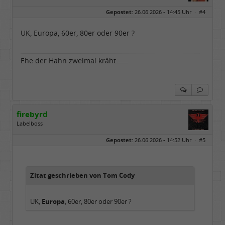
Geschlecht:
Gepostet:
26.06.2026 - 14:45 Uhr ·
#4
Herkunft:
Dortmund
Alter:
70
Beiträge:
53882
UK, Europa, 60er, 80er oder 90er ?
Dabei seit:
11 / 2006
Ehe der Hahn zweimal kräht......
firebyrd
Labelboss
Geschlecht:
keine Angabe
Gepostet:
26.06.2026 - 14:52 Uhr ·
#5
Herkunft:
Hausgeburt (Ausgeburt?)
Beiträge:
48851
Dabei seit:
05 / 2006
Zitat geschrieben von Tom Cody
UK,
Europa
, 60er, 80er oder 90er ?