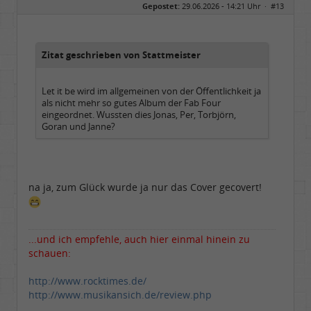
Gepostet:
29.06.2026 - 14:21 Uhr ·
#13
Herkunft:
Hausgeburt (Ausgeburt?)
Beiträge:
48851
Dabei seit:
05 / 2006
Zitat geschrieben von Stattmeister
Let it be wird im allgemeinen von der Öffentlichkeit ja
als nicht mehr so gutes Album der Fab Four
eingeordnet. Wussten dies Jonas, Per, Torbjörn,
Goran und Janne?
na ja, zum Glück wurde ja nur das Cover gecovert!
...und ich empfehle, auch hier einmal hinein zu
schauen:
http://www.rocktimes.de/
http://www.musikansich.de/review.php