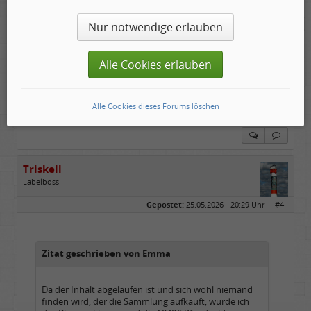
Geschlecht:
keine Angabe
Gepostet:
25.05.2026 - 16:16 Uhr ·
#3
Beiträge:
4854
Dabei seit:
01 / 2009
Nur notwendige erlauben
Da der Inhalt abgelaufen ist und sich wohl niemand
finden wird, der die Sammlung aufkauft, würde ich
Alle Cookies erlauben
das Bier wegkippen und die 1040€ Pfandgeld
nehmen. Damit wäre man dann aber auch länger
beschäftigt.
Alle Cookies dieses Forums löschen
Triskell
Labelboss
Geschlecht:
Gepostet:
25.05.2026 - 20:29 Uhr ·
#4
Herkunft:
Berlin
Alter:
68
Beiträge:
55895
Dabei seit:
04 / 2006
Zitat geschrieben von Emma
Da der Inhalt abgelaufen ist und sich wohl niemand
finden wird, der die Sammlung aufkauft, würde ich