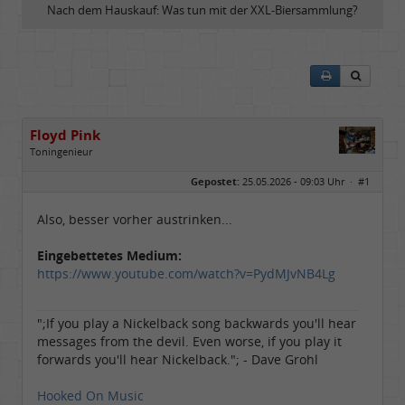
Nach dem Hauskauf: Was tun mit der XXL-Biersammlung?
Floyd Pink
Toningenieur
Geschlecht:
keine Angabe
Gepostet:
25.05.2026 - 09:03 Uhr ·
#1
Herkunft:
Freudenstadt
Beiträge:
7827
Dabei seit:
03 / 2007
Also, besser vorher austrinken...
Eingebettetes Medium:
https://www.youtube.com/watch?v=PydMJvNB4Lg
";If you play a Nickelback song backwards you'll hear
messages from the devil. Even worse, if you play it
forwards you'll hear Nickelback."; - Dave Grohl
Hooked On Music