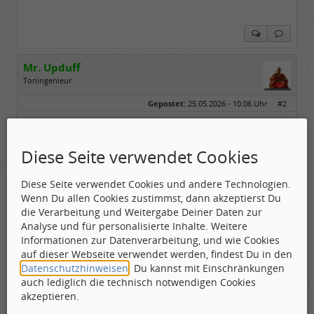
Mr. Upduff
Toningenieur
Geschlecht:
keine Angabe
Gepostet:
25.05.2026 - 10:06 Uhr ·
#2
Herkunft:
Basemountainhome
Alter:
65
Beiträge:
9777
... leider habe ich die Annonce verpasst... das
Dabei seit:
02 / 2007
Problem, wo ich meine beiden Frauen unquartiere,
Diese Seite verwendet Cookies
hätte ich dann noch irgendwie lösen müssen...
Diese Seite verwendet Cookies und andere Technologien.
Wenn Du allen Cookies zustimmst, dann akzeptierst Du
Man muß sich verändern, um zu bleiben wie man
die Verarbeitung und Weitergabe Deiner Daten zur
ist!
Analyse und für personalisierte Inhalte. Weitere
Informationen zur Datenverarbeitung, und wie Cookies
auf dieser Webseite verwendet werden, findest Du in den
Datenschutzhinweisen
. Du kannst mit Einschränkungen
auch lediglich die technisch notwendigen Cookies
Emma
akzeptieren.
DJ