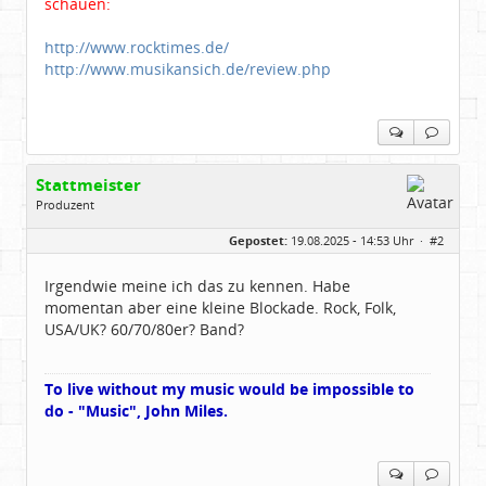
schauen:
http://www.rocktimes.de/
http://www.musikansich.de/review.php
Stattmeister
Produzent
Geschlecht:
Gepostet:
19.08.2025 - 14:53 Uhr ·
#2
Herkunft:
Meinerzhagen
Beiträge:
14322
Dabei seit:
08 / 2009
Irgendwie meine ich das zu kennen. Habe
momentan aber eine kleine Blockade. Rock, Folk,
USA/UK? 60/70/80er? Band?
To live without my music would be impossible to
do - "Music", John Miles.