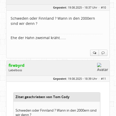
Geschlecht:
Gepostet:
19.08.2025 - 18:37 Uhr ·
#10
Herkunft:
Dortmund
Alter:
70
Beiträge:
53888
Schweden oder Finnland ? Wann in den 2000ern
Dabei seit:
11 / 2006
sind wir denn ?
Ehe der Hahn zweimal kräht......
firebyrd
Labelboss
Geschlecht:
keine Angabe
Gepostet:
19.08.2025 - 18:39 Uhr ·
#11
Herkunft:
Hausgeburt (Ausgeburt?)
Beiträge:
48860
Dabei seit:
05 / 2006
Zitat geschrieben von Tom Cody
Schweden oder Finnland ? Wann in den 2000ern sind
wir denn ?