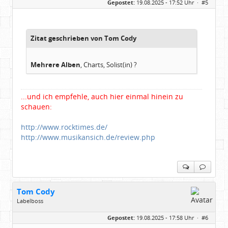
Gepostet:
19.08.2025 - 17:52 Uhr ·
#5
Herkunft:
Hausgeburt (Ausgeburt?)
Beiträge:
48860
Dabei seit:
05 / 2006
Zitat geschrieben von Tom Cody
Mehrere Alben
, Charts, Solist(in) ?
...und ich empfehle, auch hier einmal hinein zu
schauen:
http://www.rocktimes.de/
http://www.musikansich.de/review.php
Tom Cody
Labelboss
Geschlecht:
Gepostet:
19.08.2025 - 17:58 Uhr ·
#6
Herkunft:
Dortmund
Alter:
70