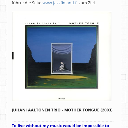
führte die Seite
www.jazzfinland.fi
zum Ziel.
JUHANI AALTONEN TRIO - MOTHER TONGUE (2003)
To live without my music would be impossible to