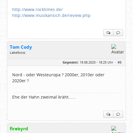
http://www.rocktimes.de/
http://www.musikansich.de/review.php
Tom Cody
Labelboss
Geschlecht:
Gepostet:
19.08.2025 - 18:25 Uhr ·
#8
Herkunft:
Dortmund
Alter:
70
Beiträge:
53888
Nord - oder Westeuropa ? 2000er, 2010er oder
Dabei seit:
11 / 2006
2020er ?
Ehe der Hahn zweimal kräht......
firebyrd