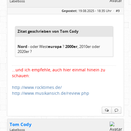
Labelboss
Geschlecht:
keine Angabe
Gepostet:
19.08.2025 - 18:35 Uhr ·
#9
Herkunft:
Hausgeburt (Ausgeburt?)
Beiträge:
48860
Dabei seit:
05 / 2006
Zitat geschrieben von Tom Cody
Nord
- oder West
europa
?
2000er
, 2010er oder
2020er ?
...und ich empfehle, auch hier einmal hinein zu
schauen:
http://www.rocktimes.de/
http://www.musikansich.de/review.php
Tom Cody
Labelboss