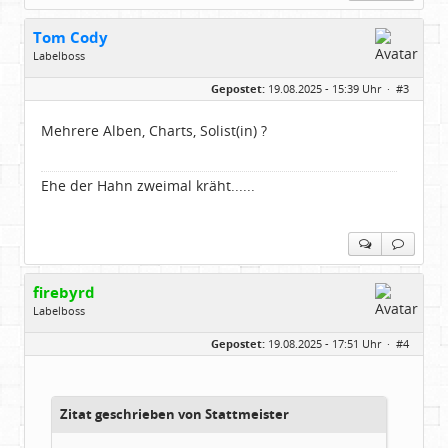
Tom Cody
Labelboss
Geschlecht:
Gepostet:
19.08.2025 - 15:39 Uhr ·
#3
Herkunft:
Dortmund
Alter:
70
Beiträge:
53888
Mehrere Alben, Charts, Solist(in) ?
Dabei seit:
11 / 2006
Ehe der Hahn zweimal kräht......
firebyrd
Labelboss
Geschlecht:
keine Angabe
Gepostet:
19.08.2025 - 17:51 Uhr ·
#4
Herkunft:
Hausgeburt (Ausgeburt?)
Beiträge:
48860
Dabei seit:
05 / 2006
Zitat geschrieben von Stattmeister