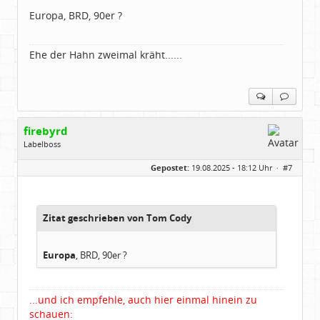
Beiträge:
53888
Europa, BRD, 90er ?
Dabei seit:
11 / 2006
Ehe der Hahn zweimal kräht......
firebyrd
Labelboss
Geschlecht:
keine Angabe
Gepostet:
19.08.2025 - 18:12 Uhr ·
#7
Herkunft:
Hausgeburt (Ausgeburt?)
Beiträge:
48860
Dabei seit:
05 / 2006
Zitat geschrieben von Tom Cody
Europa
, BRD, 90er ?
...und ich empfehle, auch hier einmal hinein zu
schauen: