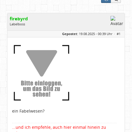
firebyrd
Labelboss
Geschlecht:
keine Angabe
Gepostet:
19.08.2025 - 00:39 Uhr ·
#1
Herkunft:
Hausgeburt (Ausgeburt?)
Beiträge:
48860
Dabei seit:
05 / 2006
ein Fabelwesen?
...und ich empfehle, auch hier einmal hinein zu