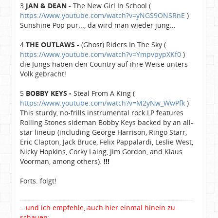
3
JAN & DEAN
- The New Girl In School (
https://www.youtube.com/watch?v=yNGS9ONSRnE
)
Sunshine Pop pur..., da wird man wieder jung...
4
THE OUTLAWS
- (Ghost) Riders In The Sky (
https://www.youtube.com/watch?v=YmpvpypXKf0
)
die Jungs haben den Country auf ihre Weise unters
Volk gebracht!
5
BOBBY KEYS -
Steal From A King (
https://www.youtube.com/watch?v=M2yNw_WwPfk
)
This sturdy, no-frills instrumental rock LP features
Rolling Stones sideman Bobby Keys backed by an all-
star lineup (including George Harrison, Ringo Starr,
Eric Clapton, Jack Bruce, Felix Pappalardi, Leslie West,
Nicky Hopkins, Corky Laing, Jim Gordon, and Klaus
Voorman, among others).
!!!
Forts. folgt!
...und ich empfehle, auch hier einmal hinein zu
schauen: