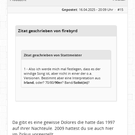
Geschlecht:
Gepostet:
16.04.2025 - 20:09 Uhr ·
#15
Herkunft:
Meinerzhagen
Beiträge:
14322
Dabei seit:
08 / 2009
Zitat geschrieben von firebyrd
Zitat geschrieben von Stattmeister
1 - Also ich werde mich mal festlegen, dass es der
windige Song ist, aber nicht in einer der o.a.
Versionen. Bestimmt aber eine Interpretation aus
Irland
, oder? 70/80/
90er
? Band/
Solist(in)
?
Da gibt es eine gewisse Dolores die hatte das 1997
auf ihrer Nachteule. 2009 hattest du sie auch hier
im Zirkus vorgestellt.