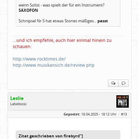
wenn Solist - was spielt der für ein Instrument?
SAXOFON
Schnipsel Nr 5 hat etwas Stones mäßiges...
passt
...und ich empfehle, auch hier einmal hinein zu
schauen:
http://www.rocktimes.de/
http://www.musikansich.de/review.php
Leslie
Labelboss
Geschlecht:
keine Angabe
Gepostet:
16.04.2025 - 18:12 Uhr ·
#13
Herkunft:
in der Mitte zwischen Kölnarena und Festhalle Ffm
Beiträge:
48741
Dabei seit:
07 / 2008
Zitat geschrieben von firebyrd"]