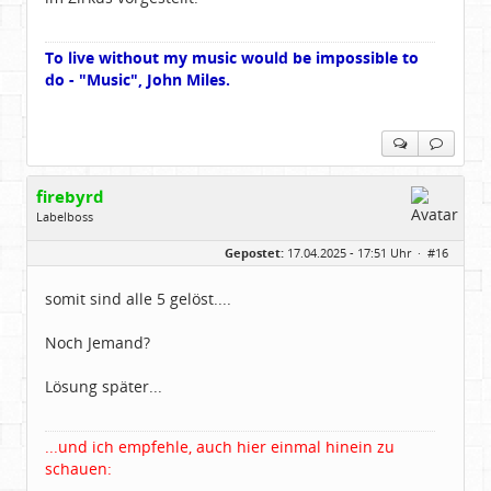
To live without my music would be impossible to
do - "Music", John Miles.
firebyrd
Labelboss
Geschlecht:
keine Angabe
Gepostet:
17.04.2025 - 17:51 Uhr ·
#16
Herkunft:
Hausgeburt (Ausgeburt?)
Beiträge:
48860
Dabei seit:
05 / 2006
somit sind alle 5 gelöst....
Noch Jemand?
Lösung später...
...und ich empfehle, auch hier einmal hinein zu
schauen: