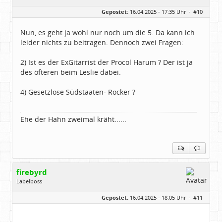
Geschlecht:
Gepostet:
16.04.2025 - 17:35 Uhr ·
#10
Herkunft:
Dortmund
Alter:
70
Beiträge:
53888
Nun, es geht ja wohl nur noch um die 5. Da kann ich
Dabei seit:
11 / 2006
leider nichts zu beitragen. Dennoch zwei Fragen:
2) Ist es der ExGitarrist der Procol Harum ? Der ist ja
des öfteren beim Leslie dabei.
4) Gesetzlose Südstaaten- Rocker ?
Ehe der Hahn zweimal kräht......
firebyrd
Labelboss
Geschlecht:
keine Angabe
Gepostet:
16.04.2025 - 18:05 Uhr ·
#11
Herkunft:
Hausgeburt (Ausgeburt?)
Beiträge:
48860
Dabei seit:
05 / 2006