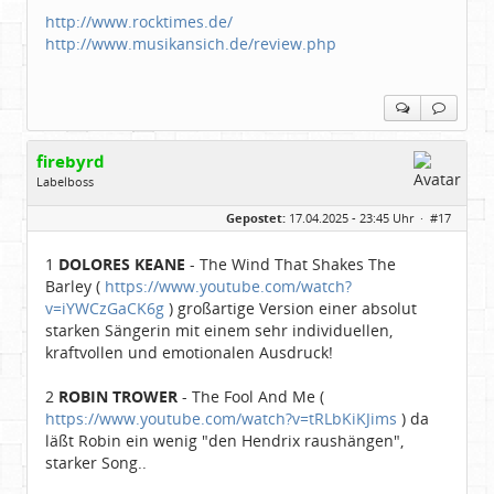
http://www.rocktimes.de/
http://www.musikansich.de/review.php
firebyrd
Labelboss
Geschlecht:
keine Angabe
Gepostet:
17.04.2025 - 23:45 Uhr ·
#17
Herkunft:
Hausgeburt (Ausgeburt?)
Beiträge:
48860
Dabei seit:
05 / 2006
1
DOLORES KEANE
- The Wind That Shakes The
Barley (
https://www.youtube.com/watch?
v=iYWCzGaCK6g
) großartige Version einer absolut
starken Sängerin mit einem sehr individuellen,
kraftvollen und emotionalen Ausdruck!
2
ROBIN TROWER
- The Fool And Me (
https://www.youtube.com/watch?v=tRLbKiKJims
) da
läßt Robin ein wenig "den Hendrix raushängen",
starker Song..