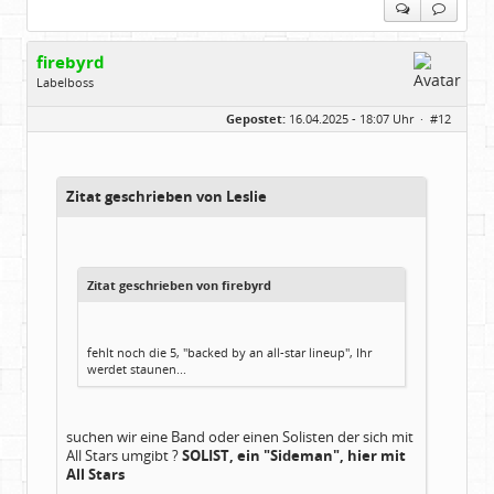
firebyrd
Labelboss
Geschlecht:
keine Angabe
Gepostet:
16.04.2025 - 18:07 Uhr ·
#12
Herkunft:
Hausgeburt (Ausgeburt?)
Beiträge:
48860
Dabei seit:
05 / 2006
Zitat geschrieben von Leslie
Zitat geschrieben von firebyrd
fehlt noch die 5, "backed by an all-star lineup", Ihr
werdet staunen...
suchen wir eine Band oder einen Solisten der sich mit
All Stars umgibt ?
SOLIST, ein "Sideman", hier mit
All Stars