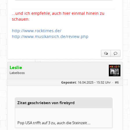
...und ich empfehle, auch hier einmal hinein zu
schauen:
http://www.rocktimes.de/
http://www.musikansich.de/review.php
Leslie
Labelboss
Geschlecht:
keine Angabe
Gepostet:
16.04.2025 - 15:32 Uhr ·
#6
Herkunft:
in der Mitte zwischen Kölnarena und Festhalle Ffm
Beiträge:
48741
Dabei seit:
07 / 2008
Zitat geschrieben von firebyrd
Pop USA trifft auf 3 zu, auch die Steinzeit....