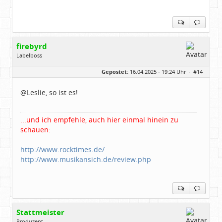
firebyrd
Labelboss
Geschlecht:
keine Angabe
Gepostet:
16.04.2025 - 19:24 Uhr ·
#14
Herkunft:
Hausgeburt (Ausgeburt?)
Beiträge:
48860
Dabei seit:
05 / 2006
@Leslie, so ist es!
...und ich empfehle, auch hier einmal hinein zu
schauen:
http://www.rocktimes.de/
http://www.musikansich.de/review.php
Stattmeister
Produzent