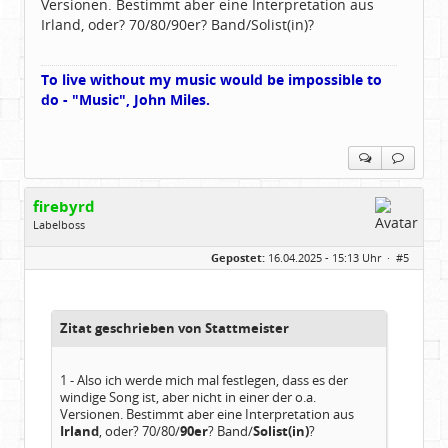
Versionen. Bestimmt aber eine Interpretation aus
Irland, oder? 70/80/90er? Band/Solist(in)?
To live without my music would be impossible to
do - "Music", John Miles.
firebyrd
Labelboss
Geschlecht:
keine Angabe
Gepostet:
16.04.2025 - 15:13 Uhr ·
#5
Herkunft:
Hausgeburt (Ausgeburt?)
Beiträge:
48860
Dabei seit:
05 / 2006
Zitat geschrieben von Stattmeister
1 - Also ich werde mich mal festlegen, dass es der
windige Song ist, aber nicht in einer der o.a.
Versionen. Bestimmt aber eine Interpretation aus
Irland
, oder? 70/80/
90er
? Band/
Solist(in)
?