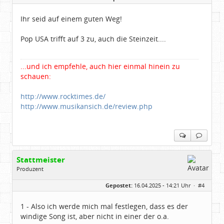
Beiträge:
48860
Dabei seit:
05 / 2006
Ihr seid auf einem guten Weg!
Pop USA trifft auf 3 zu, auch die Steinzeit....
...und ich empfehle, auch hier einmal hinein zu
schauen:
http://www.rocktimes.de/
http://www.musikansich.de/review.php
Stattmeister
Produzent
Geschlecht:
Gepostet:
16.04.2025 - 14:21 Uhr ·
#4
Herkunft:
Meinerzhagen
Beiträge:
14322
Dabei seit:
08 / 2009
1 - Also ich werde mich mal festlegen, dass es der
windige Song ist, aber nicht in einer der o.a.