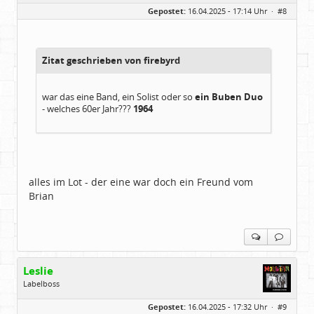
Geschlecht:
keine Angabe
Gepostet:
16.04.2025 - 17:14 Uhr ·
#8
Herkunft:
in der Mitte zwischen Kölnarena und Festhalle Ffm
Beiträge:
48741
Dabei seit:
07 / 2008
Zitat geschrieben von firebyrd
war das eine Band, ein Solist oder so
ein Buben Duo
- welches 60er Jahr???
1964
alles im Lot - der eine war doch ein Freund vom
Brian
Leslie
Labelboss
Geschlecht:
keine Angabe
Gepostet:
16.04.2025 - 17:32 Uhr ·
#9
Herkunft:
in der Mitte zwischen Kölnarena und Festhalle Ffm