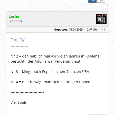
Leslie
Labelboss
Geschlecht:
keine Angabe
Gepostet:
16.04.2025 - 10:07 Uhr ·
#1
Herkunft:
in der Mitte zwischen Kölnarena und Festhalle Ffm
Beiträge:
48741
Dabei seit:
07 / 2008
Teil 34
--------------
Nr 2 = den hab ich mal vor vielen Jahren in Koblenz
besucht - der Adonis war verdammt laut
Nr 3 = klingt nach Pop Liedchen Steinzeit USA
Nr 4 = hier bewegt man sich in luftigen Höhen
--------------------------
Viel Spaß