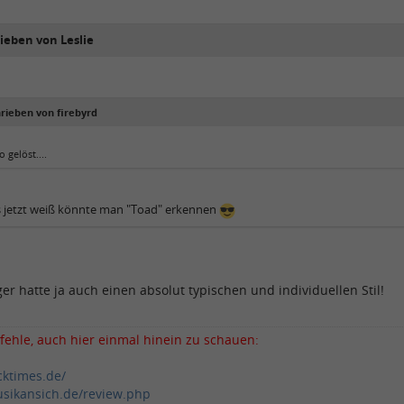
ieben von Leslie
hrieben von firebyrd
o gelöst....
 jetzt weiß könnte man "Toad" erkennen
ger hatte ja auch einen absolut typischen und individuellen Stil!
fehle, auch hier einmal hinein zu schauen:
cktimes.de/
sikansich.de/review.php