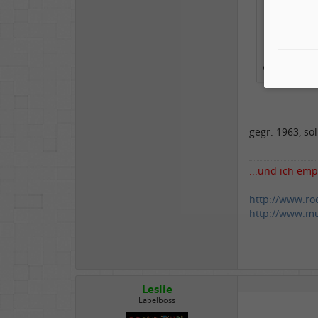
gab es auch
Verrate doch
gegr. 1963, sol
...und ich emp
http://www.ro
http://www.mu
Leslie
Labelboss