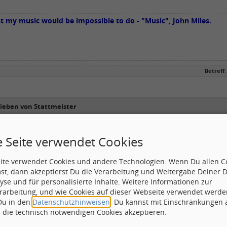
ut my music would be impossible to do - "Music", John Miles.
Betreff:
rieben von Stattmeister
e Seite verwendet Cookies
hrieben von firebyrd
eite verwendet Cookies und andere Technologien. Wenn Du allen C
st, dann akzeptierst Du die Verarbeitung und Weitergabe Deiner 
yse und für personalisierte Inhalte. Weitere Informationen zur
eschrieben von Tom Cody
rarbeitung, und wie Cookies auf dieser Webseite verwendet werde
 Du in den
Datenschutzhinweisen
. Du kannst mit Einschränkungen
ingle ?
h die technisch notwendigen Cookies akzeptieren.