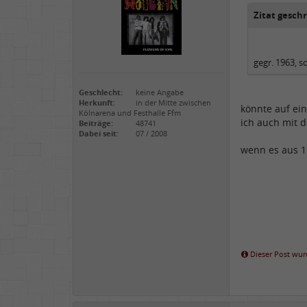
Zitat gesch
gegr. 1963, so
Geschlecht:
keine Angabe
Herkunft:
in der Mitte zwischen
könnte auf ei
Kölnarena und Festhalle Ffm
ich auch mit 
Beiträge:
48741
Dabei seit:
07 / 2008
wenn es aus 1
Dieser Post wurd