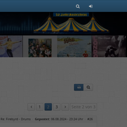
1
2
3
Seite 2 von 3
Re: Firebyrd - Drums
·
Gepostet:
06.08.2024 - 23:24 Uhr ·
#26