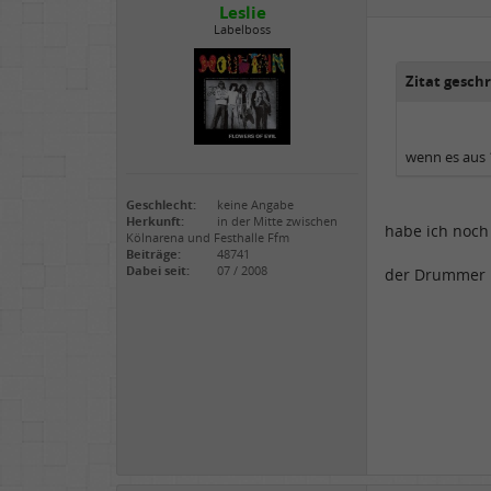
Leslie
Labelboss
Zitat geschr
wenn es aus 
Geschlecht:
keine Angabe
Herkunft:
in der Mitte zwischen
habe ich noch 
Kölnarena und Festhalle Ffm
Beiträge:
48741
Dabei seit:
07 / 2008
der Drummer h