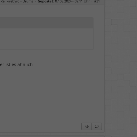
Re: Firebyrd - Drums
·
Gepostet:
07.08.2024 - 09:11 Uhr ·
#31
er ist es ähnlich