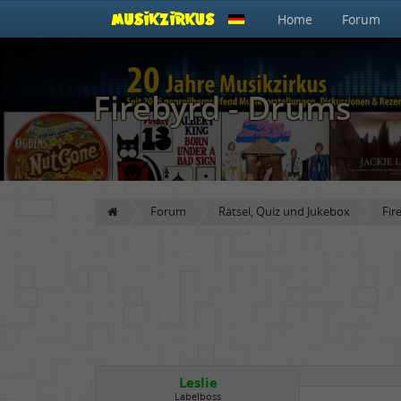
Home
Forum
Firebyrd - Drums
Forum
Rätsel, Quiz und Jukebox
Fir
Leslie
Labelboss