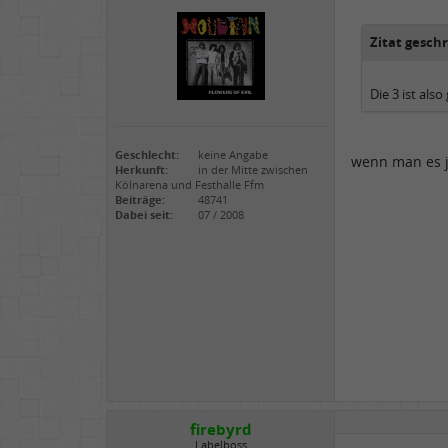
Zitat gesch
Die 3 ist also 
Geschlecht:
keine Angabe
wenn man es j
Herkunft:
in der Mitte zwischen
Kölnarena und Festhalle Ffm
Beiträge:
48741
Dabei seit:
07 / 2008
firebyrd
Labelboss