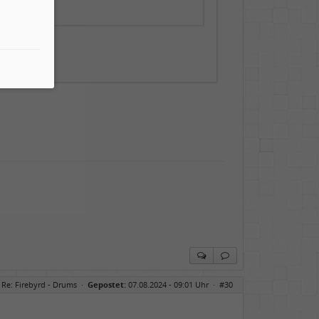
Re: Firebyrd - Drums
·
Gepostet:
07.08.2024 - 09:01 Uhr ·
#30