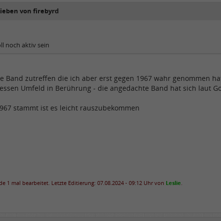
rieben von firebyrd
ll noch aktiv sein
ne Band zutreffen die ich aber erst gegen 1967 wahr genommen ha
dessen Umfeld in Berührung - die angedachte Band hat sich laut Go
967 stammt ist es leicht rauszubekommen
e 1 mal bearbeitet. Letzte Editierung: 07.08.2024 - 09:12 Uhr von
Leslie
.