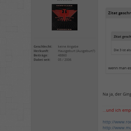
Zitat geschr
Zitat gesc
Geschlecht:
keine Angabe
Die 3 ist als
Herkunft:
Hausgeburt (Ausgeburt?)
Beiträge:
48860
Dabei seit:
05 / 2006
wenn man es
Na ja, der Gin
...und ich emp
http://www.ro
http://www.mu