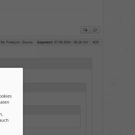
Re: Firebyrd - Drums
·
Gepostet:
07.08.2024 - 08:26 Uhr ·
#29
ookies
Daten
n,
 auch