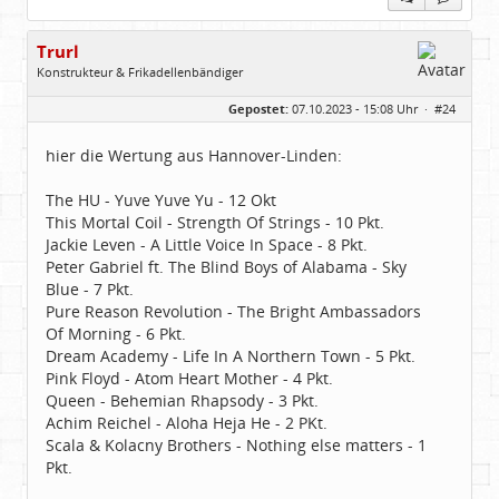
Trurl
Konstrukteur & Frikadellenbändiger
Geschlecht:
Gepostet:
07.10.2023 - 15:08 Uhr ·
#24
Alter:
26
Beiträge:
13854
Dabei seit:
05 / 2006
hier die Wertung aus Hannover-Linden:
The HU - Yuve Yuve Yu - 12 Okt
This Mortal Coil - Strength Of Strings - 10 Pkt.
Jackie Leven - A Little Voice In Space - 8 Pkt.
Peter Gabriel ft. The Blind Boys of Alabama - Sky
Blue - 7 Pkt.
Pure Reason Revolution - The Bright Ambassadors
Of Morning - 6 Pkt.
Dream Academy - Life In A Northern Town - 5 Pkt.
Pink Floyd - Atom Heart Mother - 4 Pkt.
Queen - Behemian Rhapsody - 3 Pkt.
Achim Reichel - Aloha Heja He - 2 PKt.
Scala & Kolacny Brothers - Nothing else matters - 1
Pkt.