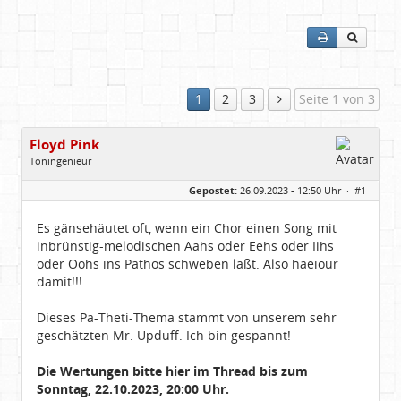
1
2
3
Seite 1 von 3
Floyd Pink
Toningenieur
Geschlecht:
keine Angabe
Gepostet:
26.09.2023 - 12:50 Uhr ·
#1
Herkunft:
Freudenstadt
Beiträge:
7827
Dabei seit:
03 / 2007
Es gänsehäutet oft, wenn ein Chor einen Song mit
inbrünstig-melodischen Aahs oder Eehs oder Iihs
oder Oohs ins Pathos schweben läßt. Also haeiour
damit!!!
Dieses Pa-Theti-Thema stammt von unserem sehr
geschätzten Mr. Upduff. Ich bin gespannt!
Die Wertungen bitte hier im Thread bis zum
Sonntag, 22.10.2023, 20:00 Uhr.