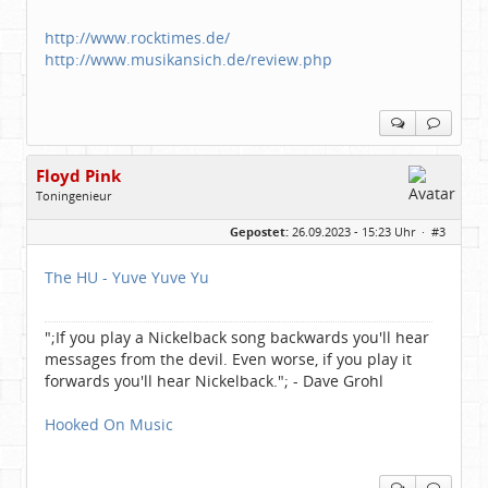
http://www.rocktimes.de/
http://www.musikansich.de/review.php
Floyd Pink
Toningenieur
Geschlecht:
keine Angabe
Gepostet:
26.09.2023 - 15:23 Uhr ·
#3
Herkunft:
Freudenstadt
Beiträge:
7827
Dabei seit:
03 / 2007
The HU - Yuve Yuve Yu
";If you play a Nickelback song backwards you'll hear
messages from the devil. Even worse, if you play it
forwards you'll hear Nickelback."; - Dave Grohl
Hooked On Music