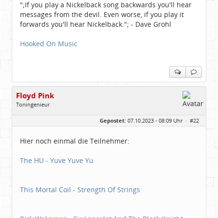
";If you play a Nickelback song backwards you'll hear
messages from the devil. Even worse, if you play it
forwards you'll hear Nickelback."; - Dave Grohl
Hooked On Music
Floyd Pink
Toningenieur
Geschlecht:
keine Angabe
Gepostet:
07.10.2023 - 08:09 Uhr ·
#22
Herkunft:
Freudenstadt
Beiträge:
7827
Dabei seit:
03 / 2007
Hier noch einmal die Teilnehmer:
The HU - Yuve Yuve Yu
This Mortal Coil - Strength Of Strings