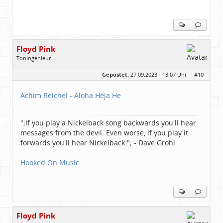
Floyd Pink
Toningenieur
Geschlecht:
keine Angabe
Gepostet:
27.09.2023 - 13:07 Uhr ·
#10
Herkunft:
Freudenstadt
Beiträge:
7827
Dabei seit:
03 / 2007
Achim Reichel - Aloha Heja He
";If you play a Nickelback song backwards you'll hear
messages from the devil. Even worse, if you play it
forwards you'll hear Nickelback."; - Dave Grohl
Hooked On Music
Floyd Pink