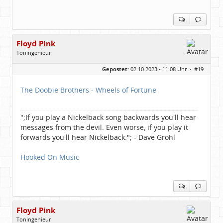
Floyd Pink
Toningenieur
Geschlecht:
keine Angabe
Gepostet:
02.10.2023 - 11:08 Uhr ·
#19
Herkunft:
Freudenstadt
Beiträge:
7827
Dabei seit:
03 / 2007
The Doobie Brothers - Wheels of Fortune
";If you play a Nickelback song backwards you'll hear
messages from the devil. Even worse, if you play it
forwards you'll hear Nickelback."; - Dave Grohl
Hooked On Music
Floyd Pink
Toningenieur