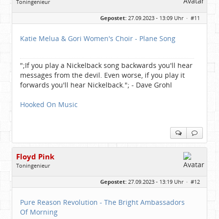
Toningenieur
Geschlecht:
keine Angabe
Gepostet:
27.09.2023 - 13:09 Uhr ·
#11
Herkunft:
Freudenstadt
Beiträge:
7827
Dabei seit:
03 / 2007
Katie Melua & Gori Women's Choir - Plane Song
";If you play a Nickelback song backwards you'll hear
messages from the devil. Even worse, if you play it
forwards you'll hear Nickelback."; - Dave Grohl
Hooked On Music
Floyd Pink
Toningenieur
Geschlecht:
keine Angabe
Gepostet:
27.09.2023 - 13:19 Uhr ·
#12
Herkunft:
Freudenstadt
Beiträge:
7827
Dabei seit:
03 / 2007
Pure Reason Revolution - The Bright Ambassadors
Of Morning