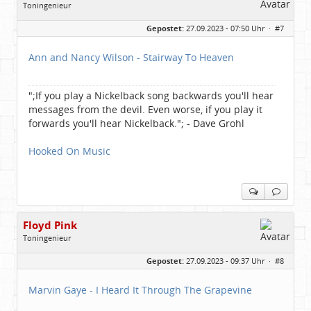
Toningenieur
Geschlecht:
keine Angabe
Gepostet:
27.09.2023 - 07:50 Uhr ·
#7
Herkunft:
Freudenstadt
Beiträge:
7827
Dabei seit:
03 / 2007
Ann and Nancy Wilson - Stairway To Heaven
";If you play a Nickelback song backwards you'll hear
messages from the devil. Even worse, if you play it
forwards you'll hear Nickelback."; - Dave Grohl
Hooked On Music
Floyd Pink
Toningenieur
Geschlecht:
keine Angabe
Gepostet:
27.09.2023 - 09:37 Uhr ·
#8
Herkunft:
Freudenstadt
Beiträge:
7827
Dabei seit:
03 / 2007
Marvin Gaye - I Heard It Through The Grapevine