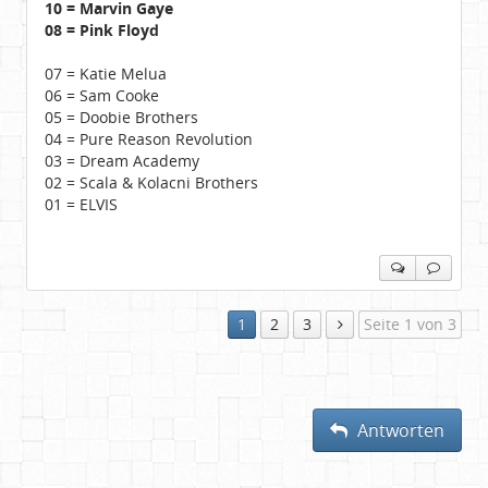
10 = Marvin Gaye
08 = Pink Floyd
07 = Katie Melua
06 = Sam Cooke
05 = Doobie Brothers
04 = Pure Reason Revolution
03 = Dream Academy
02 = Scala & Kolacni Brothers
01 = ELVIS
1
2
3
Seite 1 von 3
Antworten