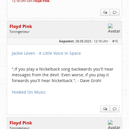
12:18 Uhr von
Floyd Pink
.
Floyd Pink
Toningenieur
Geschlecht:
keine Angabe
Gepostet:
28.09.2023 - 12:16 Uhr ·
#15
Herkunft:
Freudenstadt
Beiträge:
7827
Dabei seit:
03 / 2007
Jackie Leven - A Little Voice In Space
";If you play a Nickelback song backwards you'll hear
messages from the devil. Even worse, if you play it
forwards you'll hear Nickelback."; - Dave Grohl
Hooked On Music
Floyd Pink
Toningenieur