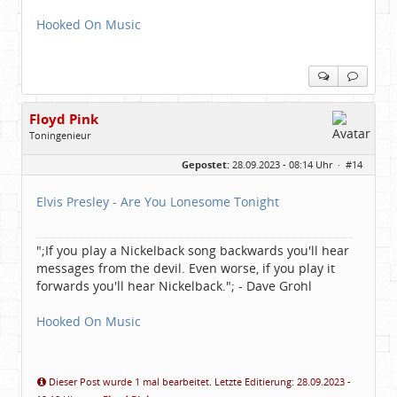
Hooked On Music
Floyd Pink
Toningenieur
Geschlecht:
keine Angabe
Gepostet:
28.09.2023 - 08:14 Uhr ·
#14
Herkunft:
Freudenstadt
Beiträge:
7827
Dabei seit:
03 / 2007
Elvis Presley - Are You Lonesome Tonight
";If you play a Nickelback song backwards you'll hear
messages from the devil. Even worse, if you play it
forwards you'll hear Nickelback."; - Dave Grohl
Hooked On Music
Dieser Post wurde 1 mal bearbeitet. Letzte Editierung: 28.09.2023 -