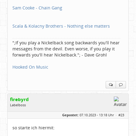
Sam Cooke - Chain Gang
Scala & Kolacny Brothers - Nothing else matters
";If you play a Nickelback song backwards you'll hear
messages from the devil. Even worse, if you play it
forwards you'll hear Nickelback."; - Dave Grohl
Hooked On Music
firebyrd
Labelboss
Geschlecht:
keine Angabe
Gepostet:
07.10.2023 - 13:18 Uhr ·
#23
Herkunft:
Hausgeburt (Ausgeburt?)
Beiträge:
48851
Dabei seit:
05 / 2006
so starte ich hiermit: