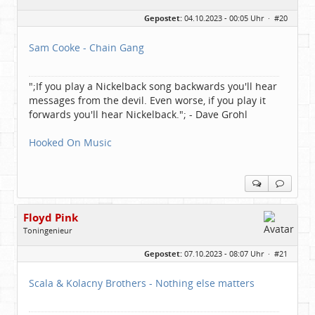
Geschlecht:
keine Angabe
Gepostet:
04.10.2023 - 00:05 Uhr ·
#20
Herkunft:
Freudenstadt
Beiträge:
7827
Dabei seit:
03 / 2007
Sam Cooke - Chain Gang
";If you play a Nickelback song backwards you'll hear
messages from the devil. Even worse, if you play it
forwards you'll hear Nickelback."; - Dave Grohl
Hooked On Music
Floyd Pink
Toningenieur
Geschlecht:
keine Angabe
Gepostet:
07.10.2023 - 08:07 Uhr ·
#21
Herkunft:
Freudenstadt
Beiträge:
7827
Dabei seit:
03 / 2007
Scala & Kolacny Brothers - Nothing else matters