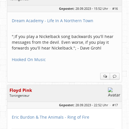
Geschlecht:
keine Angabe
Gepostet:
28.09.2023 - 15:52 Uhr ·
#16
Herkunft:
Freudenstadt
Beiträge:
7827
Dabei seit:
03 / 2007
Dream Academy - Life In A Northern Town
";If you play a Nickelback song backwards you'll hear
messages from the devil. Even worse, if you play it
forwards you'll hear Nickelback."; - Dave Grohl
Hooked On Music
Floyd Pink
Toningenieur
Geschlecht:
keine Angabe
Gepostet:
28.09.2023 - 22:52 Uhr ·
#17
Herkunft:
Freudenstadt
Beiträge:
7827
Dabei seit:
03 / 2007
Eric Burdon & The Animals - Ring of Fire