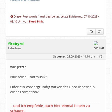
Dieser Post wurde 1 mal bearbeitet. Letzte Editierung: 07.10.2023 -
08:10 Uhr von
Floyd Pink
.
firebyrd
Labelboss
Geschlecht:
keine Angabe
Gepostet:
26.09.2023 - 14:14 Uhr ·
#2
Herkunft:
Hausgeburt (Ausgeburt?)
Beiträge:
48851
Dabei seit:
05 / 2006
wie jetzt?
Nur reine Chormusik?
Oder ein vordergründig wirkender Chor innerhalb
einer Formation?
...und ich empfehle, auch hier einmal hinein zu
schauen: