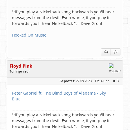
";If you play a Nickelback song backwards you'll hear
messages from the devil. Even worse, if you play it
forwards you'll hear Nickelback."; - Dave Grohl
Hooked On Music
Floyd Pink
Toningenieur
Geschlecht:
keine Angabe
Gepostet:
27.09.2023 - 17:14 Uhr ·
#13
Herkunft:
Freudenstadt
Beiträge:
7827
Dabei seit:
03 / 2007
Peter Gabriel ft. The Blind Boys of Alabama - Sky
Blue
";If you play a Nickelback song backwards you'll hear
messages from the devil. Even worse, if you play it
forwards you'll hear Nickelback."; - Dave Grohl