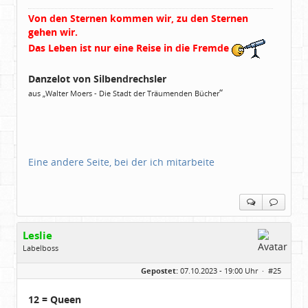
Von den Sternen kommen wir, zu den Sternen
gehen wir.
Das Leben ist nur eine Reise in die Fremde
Danzelot von Silbendrechsler
“
aus „Walter Moers - Die Stadt der Träumenden Bücher
Eine andere Seite, bei der ich mitarbeite
Leslie
Labelboss
Geschlecht:
keine Angabe
Gepostet:
07.10.2023 - 19:00 Uhr ·
#25
Herkunft:
in der Mitte zwischen Kölnarena und Festhalle Ffm
Beiträge:
48737
Dabei seit:
07 / 2008
12 = Queen