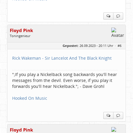
Floyd Pink
Toningenieur
Geschlecht:
keine Angabe
Gepostet:
26.09.2023 - 20:11 Uhr ·
#6
Herkunft:
Freudenstadt
Beiträge:
7827
Dabei seit:
03 / 2007
Rick Wakeman - Sir Lancelot And The Black Knight
";If you play a Nickelback song backwards you'll hear
messages from the devil. Even worse, if you play it
forwards you'll hear Nickelback."; - Dave Grohl
Hooked On Music
Floyd Pink