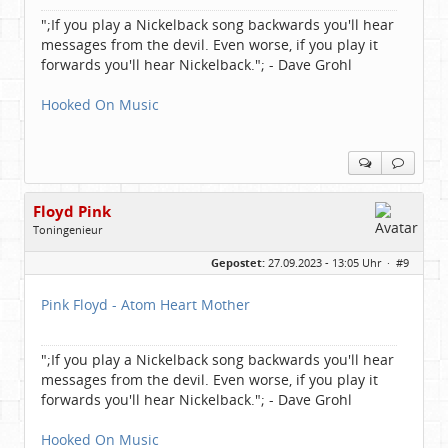
";If you play a Nickelback song backwards you'll hear
messages from the devil. Even worse, if you play it
forwards you'll hear Nickelback."; - Dave Grohl
Hooked On Music
Floyd Pink
Toningenieur
Geschlecht:
keine Angabe
Gepostet:
27.09.2023 - 13:05 Uhr ·
#9
Herkunft:
Freudenstadt
Beiträge:
7827
Dabei seit:
03 / 2007
Pink Floyd - Atom Heart Mother
";If you play a Nickelback song backwards you'll hear
messages from the devil. Even worse, if you play it
forwards you'll hear Nickelback."; - Dave Grohl
Hooked On Music