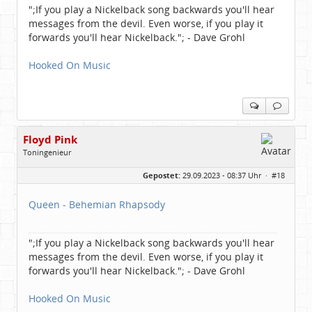
";If you play a Nickelback song backwards you'll hear
messages from the devil. Even worse, if you play it
forwards you'll hear Nickelback."; - Dave Grohl
Hooked On Music
Floyd Pink
Toningenieur
Geschlecht:
keine Angabe
Gepostet:
29.09.2023 - 08:37 Uhr ·
#18
Herkunft:
Freudenstadt
Beiträge:
7827
Dabei seit:
03 / 2007
Queen - Behemian Rhapsody
";If you play a Nickelback song backwards you'll hear
messages from the devil. Even worse, if you play it
forwards you'll hear Nickelback."; - Dave Grohl
Hooked On Music