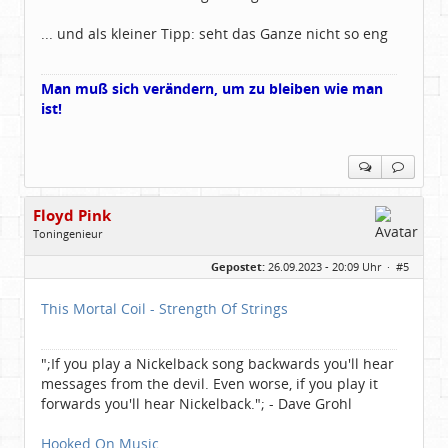
... und als kleiner Tipp: seht das Ganze nicht so eng
Man muß sich verändern, um zu bleiben wie man
ist!
Floyd Pink
Toningenieur
Geschlecht:
keine Angabe
Gepostet:
26.09.2023 - 20:09 Uhr ·
#5
Herkunft:
Freudenstadt
Beiträge:
7827
Dabei seit:
03 / 2007
This Mortal Coil - Strength Of Strings
";If you play a Nickelback song backwards you'll hear
messages from the devil. Even worse, if you play it
forwards you'll hear Nickelback."; - Dave Grohl
Hooked On Music