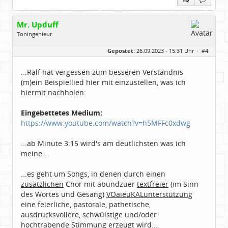
Mr. Upduff
Toningenieur
Geschlecht:
keine Angabe
Gepostet:
26.09.2023 - 15:31 Uhr ·
#4
Herkunft:
Basemountainhome
Alter:
65
Beiträge:
9776
...Ralf hat vergessen zum besseren Verständnis
Dabei seit:
02 / 2007
(m)ein Beispiellied hier mit einzustellen, was ich
hiermit nachholen:
Eingebettetes Medium:
https://www.youtube.com/watch?v=h5MFFc0xdwg
...ab Minute 3:15 wird's am deutlichsten was ich
meine...
...es geht um Songs, in denen durch einen
zusätzlichen
Chor mit abundzuer
textfreier
(im Sinn
des Wortes und Gesang)
VOaieuKALunterstützung
eine feierliche, pastorale, pathetische,
ausdrucksvollere, schwülstige und/oder
hochtrabende Stimmung erzeugt wird...