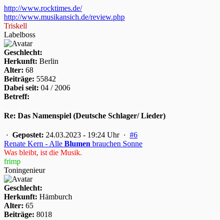
http://www.rocktimes.de/
http://www.musikansich.de/review.php
Triskell
Labelboss
Geschlecht:
Herkunft:
Berlin
Alter:
68
Beiträge:
55842
Dabei seit:
04 / 2006
Betreff:
Re: Das Namenspiel (Deutsche Schlager/ Lieder)
·
Gepostet:
24.03.2023 - 19:24 Uhr ·
#6
Renate Kern - Alle
Blumen
brauchen Sonne
Was bleibt, ist die Musik.
frimp
Toningenieur
Geschlecht:
Herkunft:
Hämburch
Alter:
65
Beiträge:
8018