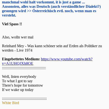
manchmal wohl halt vorkommt, it is just a game ...
Ansonsten, alles was Deutsch (auch verständlicher Dialekt?)
gesungen wird >> Österreichisch evtl. noch, wenn man es
versteht.
Viel Spass !!
Also, wolln wer mal
Reinhard Mey - Was kann schöner sein auf Erden als Politiker zu
werden - Live 1974
Eingebettetes Medium:
https://www.youtube.com/watch?
v=A1UHQJXh8OE
:::::::::::::::::::::::::::::::::::::::::::::
Well, listen everybody
To what I got to say
There's hope for tomorrow
If we wake up today
::::::::::::::::::::::::::::::::::::::::::::::
White Bird