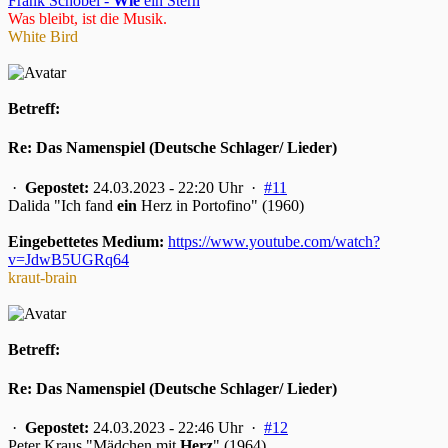
Frank Schöbel -
Wie
ein Stern
Was bleibt, ist die Musik.
White Bird
Betreff:
Re: Das Namenspiel (Deutsche Schlager/ Lieder)
·
Gepostet:
24.03.2023 - 22:20 Uhr ·
#11
Dalida "Ich fand
ein
Herz in Portofino" (1960)
Eingebettetes Medium:
https://www.youtube.com/watch?
v=JdwB5UGRq64
kraut-brain
Betreff:
Re: Das Namenspiel (Deutsche Schlager/ Lieder)
·
Gepostet:
24.03.2023 - 22:46 Uhr ·
#12
Peter Kraus "Mädchen mit
Herz
" (1964)