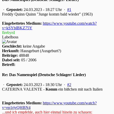
·
Gepostet:
24.03.2023 - 18:27 Uhr ·
#1
Freddy Quinn Quinn "Junge komm bald wieder" (1963)
Eingebettetes Medium:
https://www.youtube.com/watch?
v=kSYblBKZ75Y
firebyrd
Labelboss
Geschlecht:
keine Angabe
Herkunft:
Hausgeburt (Ausgeburt?)
Beiträge:
48848
Dabei seit:
05 / 2006
Betreff:
Re: Das Namenspiel (Deutsche Schlager/ Lieder)
·
Gepostet:
24.03.2023 - 18:30 Uhr ·
#2
CATERINA VALENTE -
Komm
ein bißchen mit nach Italien
Eingebettetes Medium:
https://www.youtube.com/watch?
v=ep1rjvQHBN4
...und ich empfehle, auch hier einmal hinein zu schauen: