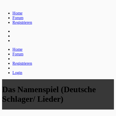
Home
Forum
Registrieren
Home
Forum
Registrieren
Login
Das Namenspiel (Deutsche
Schlager/ Lieder)