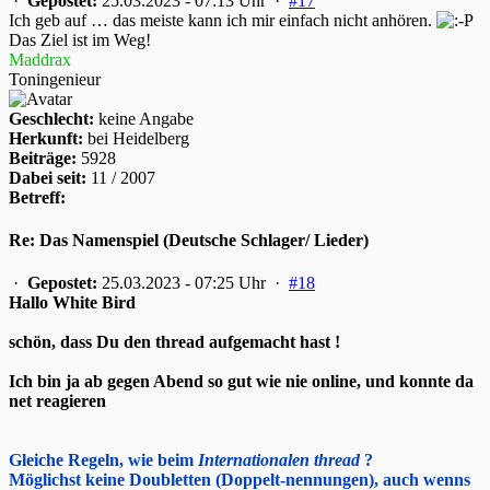
·
Gepostet:
25.03.2023 - 07:13 Uhr ·
#17
Ich geb auf … das meiste kann ich mir einfach nicht anhören.
Das Ziel ist im Weg!
Maddrax
Toningenieur
Geschlecht:
keine Angabe
Herkunft:
bei Heidelberg
Beiträge:
5928
Dabei seit:
11 / 2007
Betreff:
Re: Das Namenspiel (Deutsche Schlager/ Lieder)
·
Gepostet:
25.03.2023 - 07:25 Uhr ·
#18
Hallo White Bird
schön, dass Du den thread aufgemacht hast !
Ich bin ja ab gegen Abend so gut wie nie online, und konnte da
net reagieren
Gleiche Regeln, wie beim
Internationalen thread
?
Möglichst keine Doubletten (Doppelt-nennungen), auch wenns