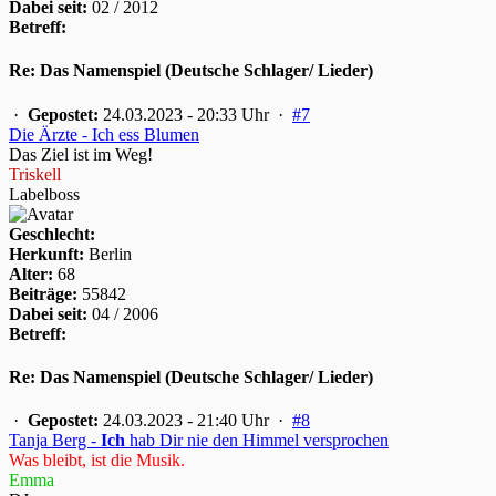
Dabei seit:
02 / 2012
Betreff:
Re: Das Namenspiel (Deutsche Schlager/ Lieder)
·
Gepostet:
24.03.2023 - 20:33 Uhr ·
#7
Die Ärzte - Ich ess Blumen
Das Ziel ist im Weg!
Triskell
Labelboss
Geschlecht:
Herkunft:
Berlin
Alter:
68
Beiträge:
55842
Dabei seit:
04 / 2006
Betreff:
Re: Das Namenspiel (Deutsche Schlager/ Lieder)
·
Gepostet:
24.03.2023 - 21:40 Uhr ·
#8
Tanja Berg -
Ich
hab Dir nie den Himmel versprochen
Was bleibt, ist die Musik.
Emma