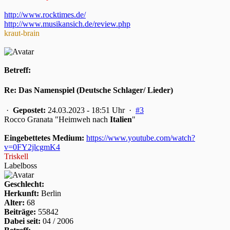
http://www.rocktimes.de/
http://www.musikansich.de/review.php
kraut-brain
Betreff:
Re: Das Namenspiel (Deutsche Schlager/ Lieder)
·
Gepostet:
24.03.2023 - 18:51 Uhr ·
#3
Rocco Granata "Heimweh nach
Italien
"
Eingebettetes Medium:
https://www.youtube.com/watch?
v=0FY2jlcgmK4
Triskell
Labelboss
Geschlecht:
Herkunft:
Berlin
Alter:
68
Beiträge:
55842
Dabei seit:
04 / 2006