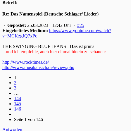
Betreff:
Re: Das Namenspiel (Deutsche Schlager/ Lieder)
·
Gepostet:
25.03.2023 - 12:42 Uhr ·
#25
Eingebettetes Medium:
https://www.youtube.com/watch?
v=MCKzgJQ7xPc
THE SWINGING BLUE JEANS -
Das
ist prima
...und ich empfehle, auch hier einmal hinein zu schauen:
http://www.rocktimes.de/
http://www.musikansich.de/review.php
1
2
3
…
144
145
146
Seite 1 von 146
Antworten