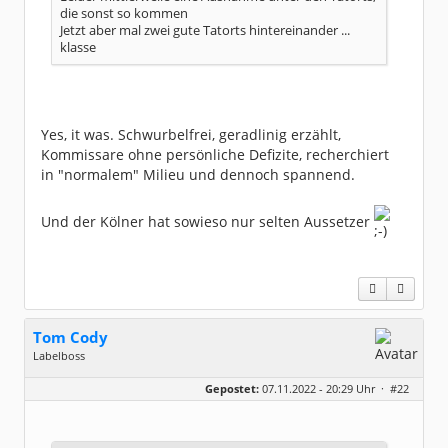
die sonst so kommen
Jetzt aber mal zwei gute Tatorts hintereinander ...
klasse
Yes, it was. Schwurbelfrei, geradlinig erzählt,
Kommissare ohne persönliche Defizite, recherchiert
in "normalem" Milieu und dennoch spannend.
Und der Kölner hat sowieso nur selten Aussetzer
Tom Cody
Labelboss
Geschlecht:
Gepostet:
07.11.2022 - 20:29 Uhr ·
#22
Herkunft:
Dortmund
Alter:
70
Beiträge:
53893
Dabei seit:
11 / 2006