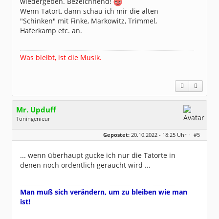
wiedergeben. Bezeichnend!
Wenn Tatort, dann schau ich mir die alten
"Schinken" mit Finke, Markowitz, Trimmel,
Haferkamp etc. an.
Was bleibt, ist die Musik.
Mr. Upduff
Toningenieur
Geschlecht:
keine Angabe
Gepostet:
20.10.2022 - 18:25 Uhr ·
#5
Herkunft:
Basemountainhome
Alter:
65
Beiträge:
9776
... wenn überhaupt gucke ich nur die Tatorte in
Dabei seit:
02 / 2007
denen noch ordentlich geraucht wird ...
Man muß sich verändern, um zu bleiben wie man
ist!