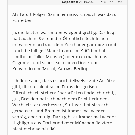
Gepostet:
21.10.2022 - 17:37 Uhr ·
#10
Herkunft:
Freudenstadt
Beiträge:
7827
Dabei seit:
03 / 2007
Als Tatort-Folgen-Sammler muss ich auch was dazu
schreiben:
Ja, die letzten waren überwiegend grottig. Das liegt
halt auch im System der Öffentlich-Rechtlichen -
entweder man traut dem Zuschauer gar nix zu und
fährt die lullige "Mainstream-Linie" (Odenthal,
Lindholm, Falke, Münster) oder man macht das
Gegenteil und schert sich einen Dreck um
Konventionen (Murot, Karow - Berlin).
Ich finde aber, dass es auch teilweise gute Ansätze
gibt, die nur nicht so im Fokus der großen
Öffentlichkeit stehen: Saarbrücken finde ich richtig
gut, Dresden hat sich nach dem Ermittlerinnen-
Wechsel stark verbessert, Stuttgart hat sich echt
gemausert und Bremen ist immer mal wieder
schräg, aber mutig. Dazu gibt es immer mal wieder
Highlights aus Dortmund oder München (letztere
nicht mehr so häufig).