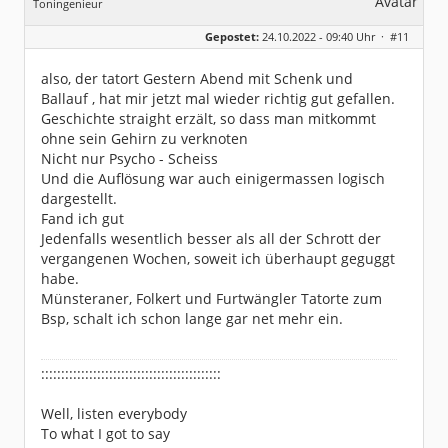
Toningenieur
Geschlecht:
keine Angabe
Gepostet:
24.10.2022 - 09:40 Uhr ·
#11
Herkunft:
bei Heidelberg
Beiträge:
5930
Dabei seit:
11 / 2007
also, der tatort Gestern Abend mit Schenk und
Ballauf , hat mir jetzt mal wieder richtig gut gefallen.
Geschichte straight erzält, so dass man mitkommt
ohne sein Gehirn zu verknoten
Nicht nur Psycho - Scheiss
Und die Auflösung war auch einigermassen logisch
dargestellt.
Fand ich gut
Jedenfalls wesentlich besser als all der Schrott der
vergangenen Wochen, soweit ich überhaupt geguggt
habe.
Münsteraner, Folkert und Furtwängler Tatorte zum
Bsp, schalt ich schon lange gar net mehr ein.
:::::::::::::::::::::::::::::::::::::::::::::
Well, listen everybody
To what I got to say