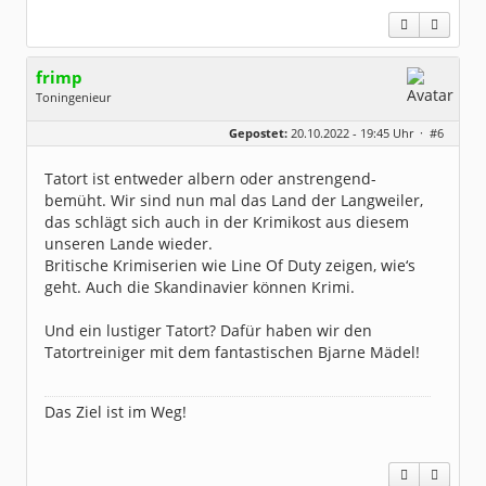
frimp
Toningenieur
Geschlecht:
Gepostet:
20.10.2022 - 19:45 Uhr ·
#6
Herkunft:
Hämburch
Alter:
65
Beiträge:
8019
Tatort ist entweder albern oder anstrengend-
Dabei seit:
02 / 2012
bemüht. Wir sind nun mal das Land der Langweiler,
das schlägt sich auch in der Krimikost aus diesem
unseren Lande wieder.
Britische Krimiserien wie Line Of Duty zeigen, wie‘s
geht. Auch die Skandinavier können Krimi.
Und ein lustiger Tatort? Dafür haben wir den
Tatortreiniger mit dem fantastischen Bjarne Mädel!
Das Ziel ist im Weg!