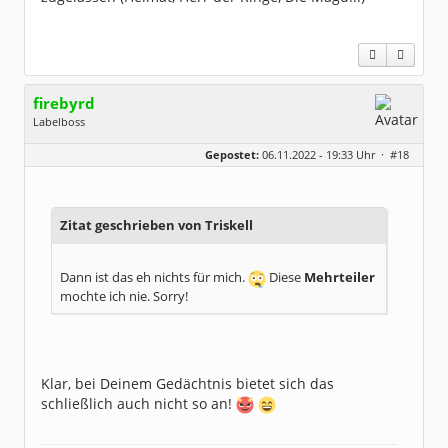
firebyrd
Labelboss
Geschlecht:
keine Angabe
Gepostet:
06.11.2022 - 19:33 Uhr ·
#18
Herkunft:
Hausgeburt (Ausgeburt?)
Beiträge:
48861
Dabei seit:
05 / 2006
Zitat geschrieben von Triskell
Dann ist das eh nichts für mich.
Diese
Mehrteiler
mochte ich nie. Sorry!
Klar, bei Deinem Gedächtnis bietet sich das
schließlich auch nicht so an!