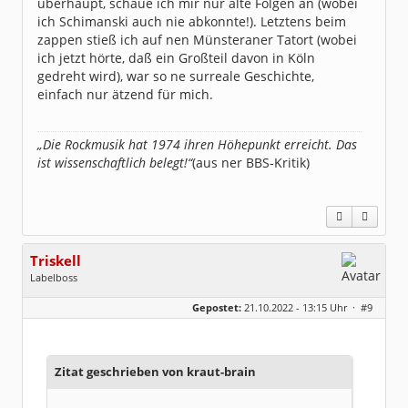
überhaupt, schaue ich mir nur alte Folgen an (wobei
ich Schimanski auch nie abkonnte!). Letztens beim
zappen stieß ich auf nen Münsteraner Tatort (wobei
ich jetzt hörte, daß ein Großteil davon in Köln
gedreht wird), war so ne surreale Geschichte,
einfach nur ätzend für mich.
„Die Rockmusik hat 1974 ihren Höhepunkt erreicht. Das
ist wissenschaftlich belegt!“
(aus ner BBS-Kritik)
Triskell
Labelboss
Geschlecht:
Gepostet:
21.10.2022 - 13:15 Uhr ·
#9
Herkunft:
Berlin
Alter:
68
Beiträge:
55843
Dabei seit:
04 / 2006
Zitat geschrieben von kraut-brain