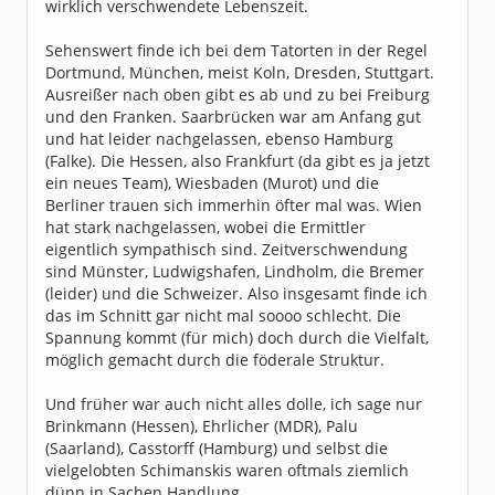
wirklich verschwendete Lebenszeit.
Sehenswert finde ich bei dem Tatorten in der Regel
Dortmund, München, meist Koln, Dresden, Stuttgart.
Ausreißer nach oben gibt es ab und zu bei Freiburg
und den Franken. Saarbrücken war am Anfang gut
und hat leider nachgelassen, ebenso Hamburg
(Falke). Die Hessen, also Frankfurt (da gibt es ja jetzt
ein neues Team), Wiesbaden (Murot) und die
Berliner trauen sich immerhin öfter mal was. Wien
hat stark nachgelassen, wobei die Ermittler
eigentlich sympathisch sind. Zeitverschwendung
sind Münster, Ludwigshafen, Lindholm, die Bremer
(leider) und die Schweizer. Also insgesamt finde ich
das im Schnitt gar nicht mal soooo schlecht. Die
Spannung kommt (für mich) doch durch die Vielfalt,
möglich gemacht durch die föderale Struktur.
Und früher war auch nicht alles dolle, ich sage nur
Brinkmann (Hessen), Ehrlicher (MDR), Palu
(Saarland), Casstorff (Hamburg) und selbst die
vielgelobten Schimanskis waren oftmals ziemlich
dünn in Sachen Handlung.