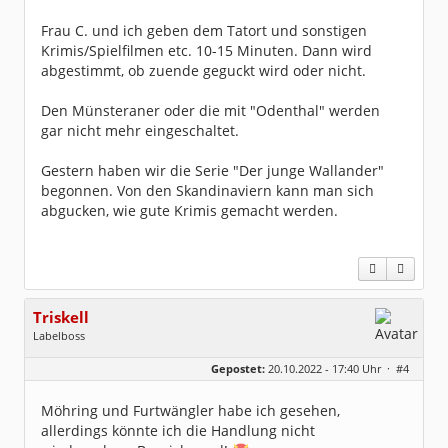
Frau C. und ich geben dem Tatort und sonstigen
Krimis/Spielfilmen etc. 10-15 Minuten. Dann wird
abgestimmt, ob zuende geguckt wird oder nicht.
Den Münsteraner oder die mit "Odenthal" werden
gar nicht mehr eingeschaltet.
Gestern haben wir die Serie "Der junge Wallander"
begonnen. Von den Skandinaviern kann man sich
abgucken, wie gute Krimis gemacht werden.
Triskell
Labelboss
Geschlecht:
Gepostet:
20.10.2022 - 17:40 Uhr ·
#4
Herkunft:
Berlin
Alter:
68
Beiträge:
55843
Möhring und Furtwängler habe ich gesehen,
Dabei seit:
04 / 2006
allerdings könnte ich die Handlung nicht