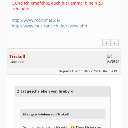
...und ich empfehle, auch hier einmal hinein zu
schauen:
http://www.rocktimes.de/
http://www.musikansich.de/review.php
Triskell
Labelboss
Geschlecht:
Gepostet:
06.11.2022 - 20:06 Uhr ·
#19
Herkunft:
Berlin
Alter:
68
Beiträge:
55843
Dabei seit:
04 / 2006
Zitat geschrieben von firebyrd
Zitat geschrieben von Triskell
Dann ist das eh nichts für mich.
Diese
Mehrteiler