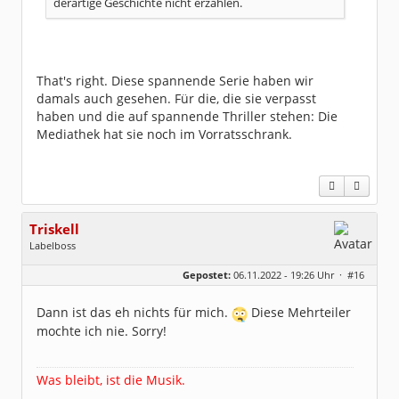
derartige Geschichte nicht erzählen.
That's right. Diese spannende Serie haben wir
damals auch gesehen. Für die, die sie verpasst
haben und die auf spannende Thriller stehen: Die
Mediathek hat sie noch im Vorratsschrank.
Triskell
Labelboss
Geschlecht:
Gepostet:
06.11.2022 - 19:26 Uhr ·
#16
Herkunft:
Berlin
Alter:
68
Beiträge:
55843
Dann ist das eh nichts für mich.
Diese Mehrteiler
Dabei seit:
04 / 2006
mochte ich nie. Sorry!
Was bleibt, ist die Musik.