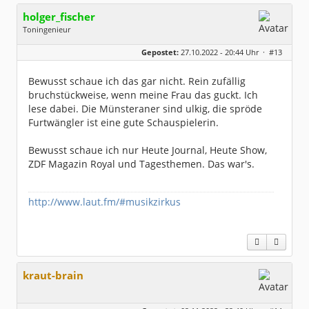
holger_fischer
Toningenieur
Geschlecht:
Gepostet:
27.10.2022 - 20:44 Uhr ·
#13
Herkunft:
Meinerzhagen
Alter:
63
Beiträge:
5970
Bewusst schaue ich das gar nicht. Rein zufällig
Dabei seit:
04 / 2007
bruchstückweise, wenn meine Frau das guckt. Ich
lese dabei. Die Münsteraner sind ulkig, die spröde
Furtwängler ist eine gute Schauspielerin.
Bewusst schaue ich nur Heute Journal, Heute Show,
ZDF Magazin Royal und Tagesthemen. Das war's.
http://www.laut.fm/#musikzirkus
kraut-brain