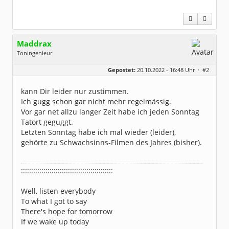
Maddrax
Toningenieur
Geschlecht:
keine Angabe
Gepostet:
20.10.2022 - 16:48 Uhr ·
#2
Herkunft:
bei Heidelberg
Beiträge:
5930
Dabei seit:
11 / 2007
kann Dir leider nur zustimmen.
Ich gugg schon gar nicht mehr regelmässig.
Vor gar net allzu langer Zeit habe ich jeden Sonntag
Tatort geguggt.
Letzten Sonntag habe ich mal wieder (leider),
gehörte zu Schwachsinns-Filmen des Jahres (bisher).
:::::::::::::::::::::::::::::::::::::::::::::
Well, listen everybody
To what I got to say
There's hope for tomorrow
If we wake up today