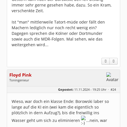
immer sehr gerne gesehen habe, dazu. So ein Kram,
verschenkte Zeit.
Ist "man" mittlerweile Tatort-müde oder fällt den
Machern lediglich nur noch recht wenig ein?
Dagegen sprechen die Kölner oder Dortmunder
sowie auch die MDR-Folgen. Mal sehen, wie das
weitergehen wird...
Floyd Pink
Toningenieur
Geschlecht:
keine Angabe
Gepostet:
11.11.2024 - 19:25 Uhr ·
#24
Herkunft:
Freudenstadt
Beiträge:
7827
Dabei seit:
03 / 2007
Wieso, war doch ein klasse Ende: Borowski laber so
lange auf die KI ein (wei kam die eigentlich so
plötzlich in dern Aufzug?), bis die freiwillig ins
Wasser geht um sich zu eliminieren
...nein, war