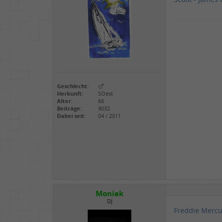
Geschlecht:
Herkunft:
SOest
Alter:
66
Beiträge:
9032
Dabei seit:
04 / 2011
Moniek
DJ
Freddie Mercu