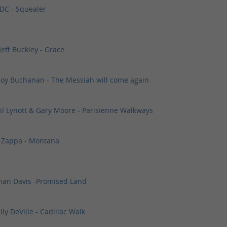
/DC - Squealer
Jeff Buckley - Grace
Roy Buchanan - The Messiah will come again
hil Lynott & Gary Moore - Parisienne Walkways
k Zappa - Montana
han Davis -Promised Land
ly DeVille - Cadillac Walk