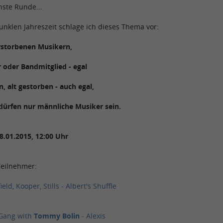
hste Runde...
unklen Jahreszeit schlage ich dieses Thema vor:
rstorbenen Musikern,
 oder Bandmitglied - egal
, alt gestorben - auch egal,
s dürfen nur männliche Musiker sein.
8.01.2015, 12:00 Uhr
Teilnehmer:
ield, Kooper, Stills - Albert's Shuffle
 Gang with
Tommy Bolin
- Alexis