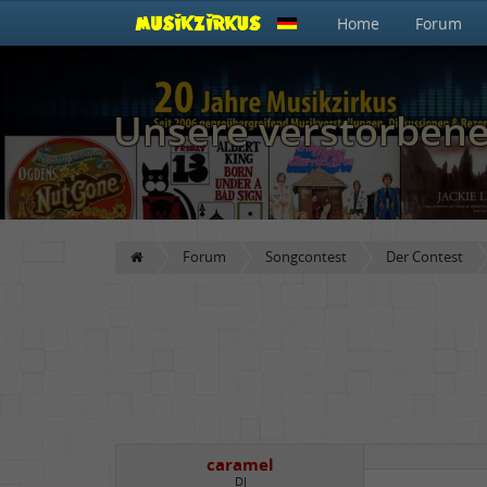
Home
Forum
Unsere verstorben
Forum
Songcontest
Der Contest
caramel
DJ