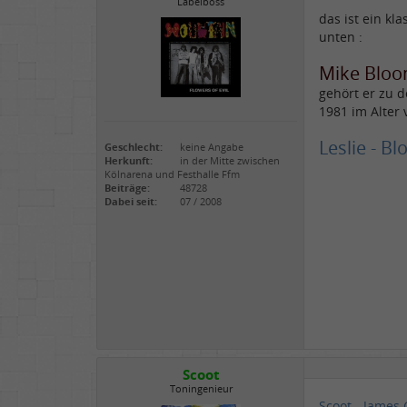
Labelboss
das ist ein k
unten :
Mike Bloo
gehört er zu 
1981 im Alter 
Leslie - Bl
Geschlecht:
keine Angabe
Herkunft:
in der Mitte zwischen
Kölnarena und Festhalle Ffm
Beiträge:
48728
Dabei seit:
07 / 2008
Scoot
Toningenieur
Scoot - James