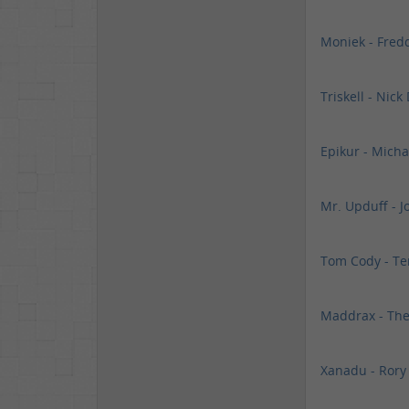
Moniek - Fred
Triskell - Nic
Epikur - Micha
Mr. Upduff - 
Tom Cody - Te
Maddrax - The 
Xanadu - Rory 