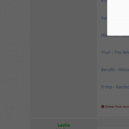
Krautwickel: K
Sunny - Jimi H
Napoleon Wils
Trurl - The Wh
Benefit - Nils
Frimp - Rainb
Dieser Post wurd
Leslie