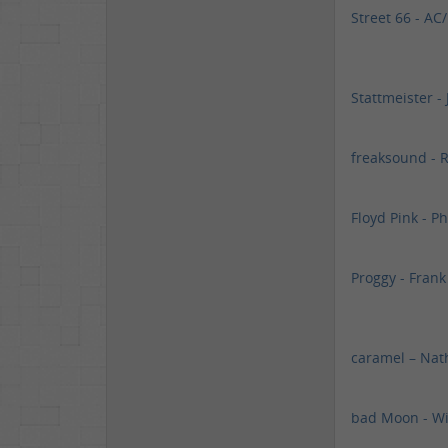
Street 66 - AC
Stattmeister - 
freaksound - 
Floyd Pink - P
Proggy - Fran
caramel – Nat
bad Moon - Wil