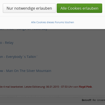
laus Lenz Big Band feat. Klaus Nowodworski - Do right - Daddys can
Nur notwendige erlauben
Alle Cookies erlauben
endrix - Hey Joe
Alle Cookies dieses Forums löschen
on - Free - Songs Of Yesterday
o - Relay
son - Everybody´s Talkin´
ow - Man On The Silver Mountain
e 4 mal bearbeitet. Letzte Editierung: 06.01.2015 - 07:53 Uhr von
Floyd Pink
.
Betreff:
Re: Unser