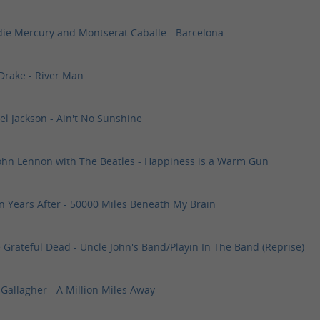
die Mercury and Montserat Caballe - Barcelona
k Drake - River Man
el Jackson - Ain't No Sunshine
John Lennon with The Beatles - Happiness is a Warm Gun
n Years After - 50000 Miles Beneath My Brain
Grateful Dead - Uncle John's Band/Playin In The Band (Reprise)
Gallagher - A Million Miles Away