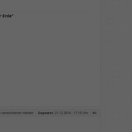
r Erde"
e verstorbenen Helden
·
Gepostet:
21.12.2014 - 17:15 Uhr ·
#4