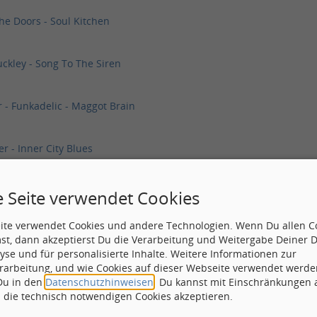
he Doors - Soul Kitchen
uckley - Song To The Siren
 - Funkadelic - Maggot Brain
er - Inner City Blues
n Coltrane - Naima
e Seite verwendet Cookies
eite verwendet Cookies und andere Technologien. Wenn Du allen C
 - Joe Cocker - With A Little Help From My Friends
st, dann akzeptierst Du die Verarbeitung und Weitergabe Deiner 
yse und für personalisierte Inhalte. Weitere Informationen zur
rarbeitung, und wie Cookies auf dieser Webseite verwendet werde
rt Dreilich u. Panta Rhei - Zwischen gestern und morgen
 Du in den
Datenschutzhinweisen
. Du kannst mit Einschränkungen
h die technisch notwendigen Cookies akzeptieren.