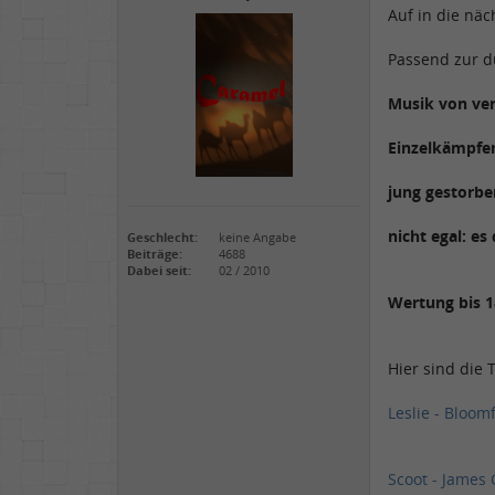
Auf in die näc
Passend zur d
Musik von ve
Einzelkämpfer
jung gestorben
nicht egal: e
Geschlecht:
keine Angabe
Beiträge:
4688
Dabei seit:
02 / 2010
Wertung bis 1
Hier sind die 
Leslie - Bloomf
Scoot - James