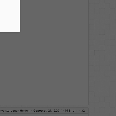
't help you
e verstorbenen Helden
·
Gepostet:
21.12.2014 - 16:31 Uhr ·
#2