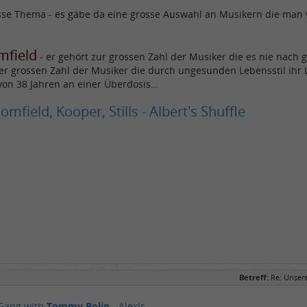
lasse Thema - es gäbe da eine grosse Auswahl an Musikern die man
mfield
- er gehört zur grossen Zahl der Musiker die es nie nach
der grossen Zahl der Musiker die durch ungesunden Lebensstil ihr
von 38 Jahren an einer Überdosis...
oomfield, Kooper, Stills - Albert's Shuffle
Betreff:
Re: Unser
 Gang with
Tommy Bolin
- Alexis