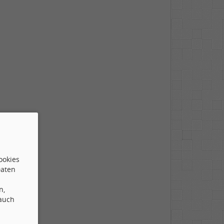
ookies
Daten
n,
 auch