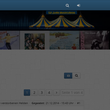
1
2
3
4
Seite 1 von 4
e verstorbenen Helden
·
Gepostet:
21.12.2014 - 15:43 Uhr ·
#1