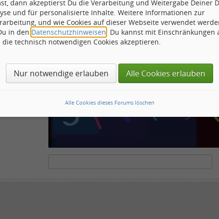
st, dann akzeptierst Du die Verarbeitung und Weitergabe Deiner 
ähnliche
yse und für personalisierte Inhalte. Weitere Informationen zur
rarbeitung, und wie Cookies auf dieser Webseite verwendet werde
 Du in den
Datenschutzhinweisen
. Du kannst mit Einschränkungen
h die technisch notwendigen Cookies akzeptieren.
ots und Scripte von den Diensten dieses Forums abzuhalten. Derartige Scripte sind no
tenstehende Feld die Buchstaben und Zahlen ein, die Sie in dem Bild erkennen können o
Nur notwendige erlauben
Alle Cookies erlauben
Alle Cookies dieses Forums löschen