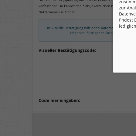
zustimm
verfasst hat. Du kannst den * als Jokerzeichen benutzen, um 
zur Anal
Nutzernamen zu finden.
Datenve
findest
lediglic
Die Visuelle Bestätigung hilft dabei automatische Spamb
erkennen. Bitte geben Sie also in das un
Visueller Bestätigungscode:
Code hier eingeben: