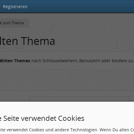
Registrieren
ck zum Thema
lten Thema
wählten Themas
nach Schlüsselwörtern, Benutzern oder beidem zu
gesucht werden
Nach allen angegebenen Begriffen suchen.
e Seite verwendet Cookies
Mindestens ein Begriff muss vorhanden sein.
eite verwendet Cookies und andere Technologien. Wenn Du allen C
n Beitrag