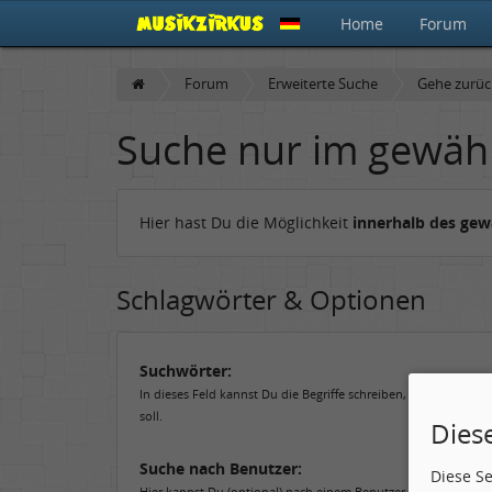
Home
Forum
Forum
Erweiterte Suche
Gehe zurü
Suche nur im gewäh
Hier hast Du die Möglichkeit
innerhalb des ge
Schlagwörter & Optionen
Suchwörter:
In dieses Feld kannst Du die Begriffe schreiben, nach denen 
soll.
Dies
Suche nach Benutzer:
Diese S
Hier kannst Du (optional) nach einem Benutzer suchen, der de