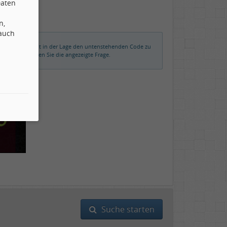
Daten
n,
 auch
rmalerweise nicht in der Lage den untenstehenden Code zu
der beantworten Sie die angezeigte Frage.
Suche starten