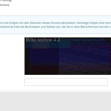
ähnliche
ots und Scripte von den Diensten dieses Forums abzuhalten. Derartige Scripte sind no
tenstehende Feld die Buchstaben und Zahlen ein, die Sie in dem Bild erkennen können o