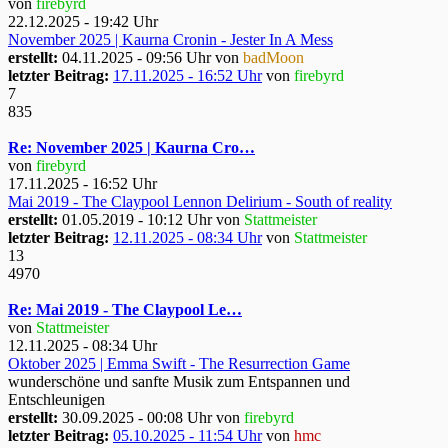
von
firebyrd
22.12.2025 - 19:42 Uhr
November 2025 | Kaurna Cronin - Jester In A Mess
erstellt:
04.11.2025 - 09:56 Uhr von
badMoon
letzter Beitrag:
17.11.2025 - 16:52 Uhr
von
firebyrd
7
835
Re: November 2025 | Kaurna Cro…
von
firebyrd
17.11.2025 - 16:52 Uhr
Mai 2019 - The Claypool Lennon Delirium - South of reality
erstellt:
01.05.2019 - 10:12 Uhr von
Stattmeister
letzter Beitrag:
12.11.2025 - 08:34 Uhr
von
Stattmeister
13
4970
Re: Mai 2019 - The Claypool Le…
von
Stattmeister
12.11.2025 - 08:34 Uhr
Oktober 2025 | Emma Swift - The Resurrection Game
wunderschöne und sanfte Musik zum Entspannen und
Entschleunigen
erstellt:
30.09.2025 - 00:08 Uhr von
firebyrd
letzter Beitrag:
05.10.2025 - 11:54 Uhr
von
hmc