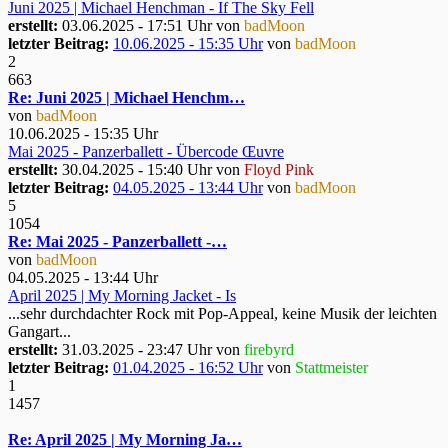
Juni 2025 | Michael Henchman - If The Sky Fell
erstellt:
03.06.2025 - 17:51 Uhr von
badMoon
letzter Beitrag:
10.06.2025 - 15:35 Uhr
von
badMoon
2
663
Re: Juni 2025 | Michael Henchm…
von
badMoon
10.06.2025 - 15:35 Uhr
Mai 2025 - Panzerballett - Übercode Œuvre
erstellt:
30.04.2025 - 15:40 Uhr von
Floyd Pink
letzter Beitrag:
04.05.2025 - 13:44 Uhr
von
badMoon
5
1054
Re: Mai 2025 - Panzerballett -…
von
badMoon
04.05.2025 - 13:44 Uhr
April 2025 | My Morning Jacket - Is
...sehr durchdachter Rock mit Pop-Appeal, keine Musik der leichten
Gangart...
erstellt:
31.03.2025 - 23:47 Uhr von
firebyrd
letzter Beitrag:
01.04.2025 - 16:52 Uhr
von
Stattmeister
1
1457
Re: April 2025 | My Morning Ja…