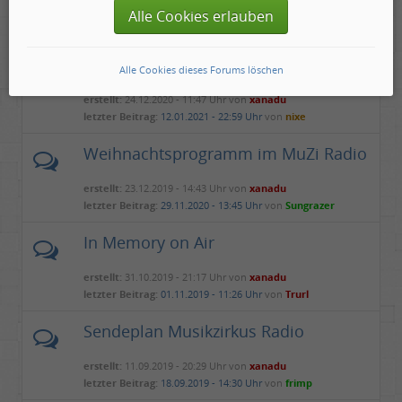
letzter Beitrag:
10.02.2021 - 16:22 Uhr
von
White Bird
Alle Cookies erlauben
Sendeplan Xmas Special "Your
Playlist "
Alle Cookies dieses Forums löschen
erstellt:
24.12.2020 - 11:47 Uhr von
xanadu
letzter Beitrag:
12.01.2021 - 22:59 Uhr
von
nixe
Weihnachtsprogramm im MuZi Radio
erstellt:
23.12.2019 - 14:43 Uhr von
xanadu
letzter Beitrag:
29.11.2020 - 13:45 Uhr
von
Sungrazer
In Memory on Air
erstellt:
31.10.2019 - 21:17 Uhr von
xanadu
letzter Beitrag:
01.11.2019 - 11:26 Uhr
von
Trurl
Sendeplan Musikzirkus Radio
erstellt:
11.09.2019 - 20:29 Uhr von
xanadu
letzter Beitrag:
18.09.2019 - 14:30 Uhr
von
frimp