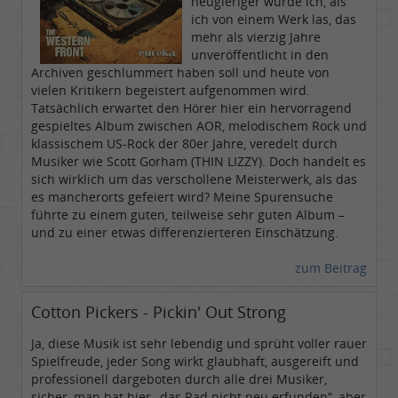
neugieriger wurde ich, als
ich von einem Werk las, das
mehr als vierzig Jahre
unveröffentlicht in den
Archiven geschlummert haben soll und heute von
vielen Kritikern begeistert aufgenommen wird.
Tatsächlich erwartet den Hörer hier ein hervorragend
gespieltes Album zwischen AOR, melodischem Rock und
klassischem US-Rock der 80er Jahre, veredelt durch
Musiker wie Scott Gorham (THIN LIZZY). Doch handelt es
sich wirklich um das verschollene Meisterwerk, als das
es mancherorts gefeiert wird? Meine Spurensuche
führte zu einem guten, teilweise sehr guten Album –
und zu einer etwas differenzierteren Einschätzung.
zum Beitrag
Cotton Pickers - Pickin' Out Strong
Ja, diese Musik ist sehr lebendig und sprüht voller rauer
Spielfreude, jeder Song wirkt glaubhaft, ausgereift und
professionell dargeboten durch alle drei Musiker,
sicher, man hat hier „das Rad nicht neu erfunden“, aber