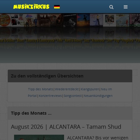
Zu den vollständigen Übersichten
Tipp des Monats
|
Wiederentdeckt
|
Klangspuren
|
Neu im
Portal
|
Konzertreviews
|
Songcontest
|
Neuankündigungen
Tipp des Monats ...
August 2026 | ALCANTARA – Tamam Shud
ALCANTARA? Bis vor wenigen